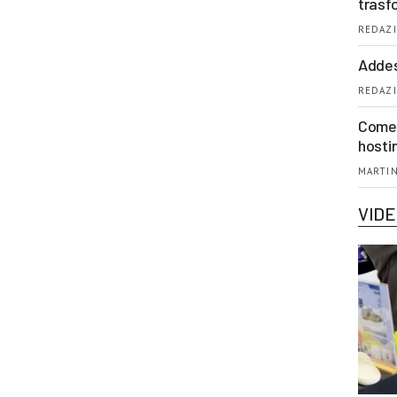
trasf
REDAZI
Addes
REDAZI
Come 
hosti
MARTIN
VID