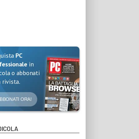
quista
PC
fessionale
in
cola o abbonati
 rivista.
BBONATI ORA!
DICOLA