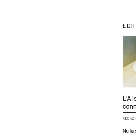
EDIT
L’AI
conn
REDAZI
Nulla 