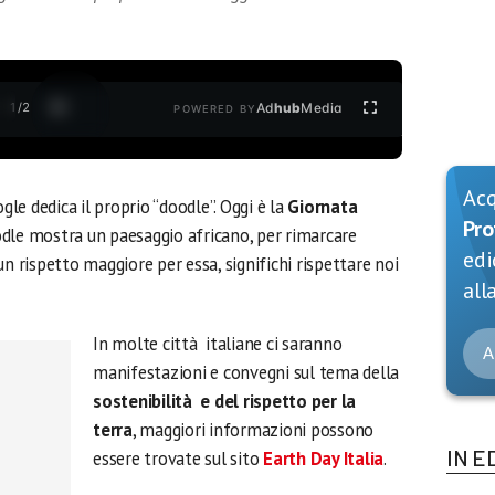
1
/
2
Ad
hub
Media
POWERED BY
Ac
e dedica il proprio “doodle”. Oggi è la
Giornata
Pro
dle mostra un paesaggio africano, per rimarcare
edi
n rispetto maggiore per essa, significhi rispettare noi
alla
In molte città italiane ci saranno
A
manifestazioni e convegni sul tema della
sostenibilità e del rispetto per la
terra
, maggiori informazioni possono
IN E
essere trovate sul sito
Earth Day Italia
.