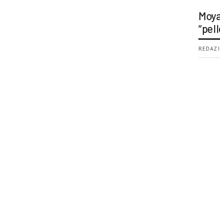
Moya
“pell
REDAZI