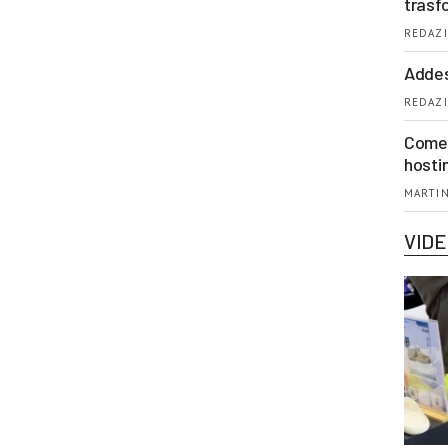
trasf
REDAZI
Addes
REDAZI
Come 
hosti
MARTIN
VID