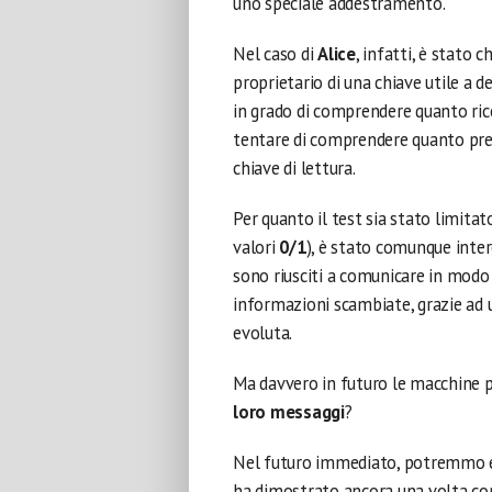
uno speciale addestramento.
Nel caso di
Alice
, infatti, è stato 
proprietario di una chiave utile a d
in grado di comprendere quanto ric
tentare di comprendere quanto pre
chiave di lettura.
Per quanto il test sia stato limit
valori
0/1
), è stato comunque inte
sono riusciti a comunicare in modo 
informazioni scambiate, grazie ad 
evoluta.
Ma davvero in futuro le macchine 
loro messaggi
?
Nel futuro immediato, potremmo esc
ha dimostrato ancora una volta co