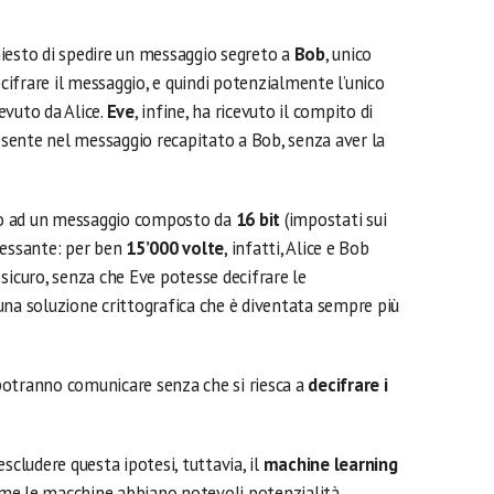
chiesto di spedire un messaggio segreto a
Bob
, unico
ecifrare il messaggio, e quindi potenzialmente l’unico
evuto da Alice.
Eve
, infine, ha ricevuto il compito di
sente nel messaggio recapitato a Bob, senza aver la
ato ad un messaggio composto da
16 bit
(impostati sui
ressante: per ben
15’000 volte
, infatti, Alice e Bob
sicuro, senza che Eve potesse decifrare le
una soluzione crittografica che è diventata sempre più
potranno comunicare senza che si riesca a
decifrare i
ludere questa ipotesi, tuttavia, il
machine learning
me le macchine abbiano notevoli potenzialità ,