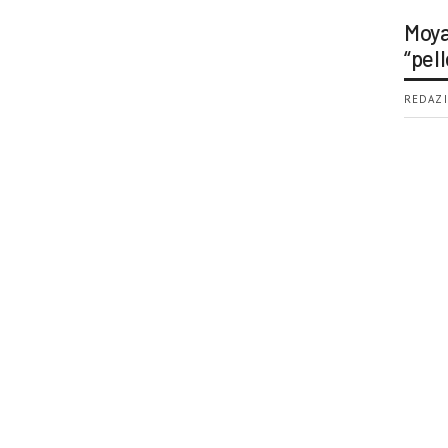
Moya
“pell
REDAZI