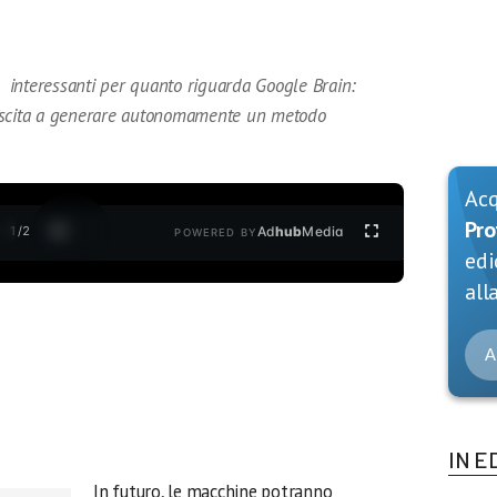
interessanti per quanto riguarda Google Brain:
 è riuscita a generare autonomamente un metodo
Ac
Pro
1
/
2
Ad
hub
Media
POWERED BY
edi
alla
A
IN E
In futuro, le macchine potranno