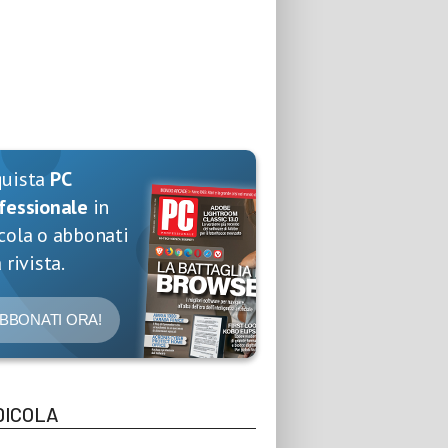
quista
PC
fessionale
in
cola o abbonati
 rivista.
BBONATI ORA!
DICOLA