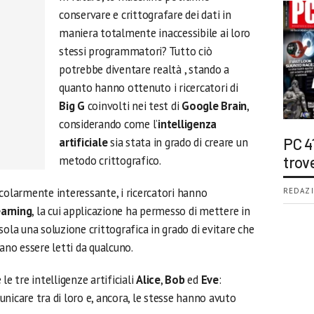
conservare e crittografare dei dati in
maniera totalmente inaccessibile ai loro
stessi programmatori? Tutto ciò
potrebbe diventare realtà , stando a
quanto hanno ottenuto i ricercatori di
Big G
coinvolti nei test di
Google Brain
,
considerando come l’
intelligenza
artificiale
sia stata in grado di creare un
PC 4
metodo crittografico.
trov
colarmente interessante, i ricercatori hanno
REDAZI
earning
, la cui applicazione ha permesso di mettere in
sola una soluzione crittografica in grado di evitare che
ano essere letti da qualcuno.
le tre intelligenze artificiali
Alice
,
Bob
ed
Eve
:
nicare tra di loro e, ancora, le stesse hanno avuto