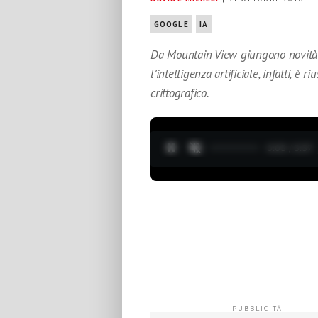
GOOGLE
IA
Da Mountain View giungono novità 
l’intelligenza artificiale, infatti,
crittografico.
0:04 / 3:37