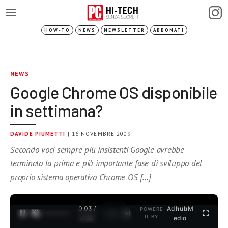
HOW-TO
NEWS
NEWSLETTER
ABBONATI
NEWS
Google Chrome OS disponibile
in settimana?
DAVIDE PIUMETTI
| 16 NOVEMBRE 2009
Secondo voci sempre più insistenti Google avrebbe
terminato la prima e più importante fase di sviluppo del
proprio sistema operativo Chrome OS […]
0:03 /
Ad
hub
M
POWERE
1
/
2
D BY
3:35
edia