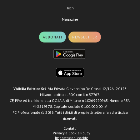
Tech
Magazine
ABBONATI
NEWSLETTER
Visibilia Editrice Srl
- Via Privata Giovannino De Grassi 12/12A - 20123
Milano. Iscritta al ROC con il n.37767.
CF, P.IVA ed iscrizione alla C.C.I.A.A. di Milano n.10269990965. Numero REA:
MI-2519578. Capitale sociale € 100.000,00 I.V.
PC Professionale © 2026. Tutti i diritti di proprietà letteraria ed artistica
riservati.
Contatti
Privacy e Cookie Policy
Impostazioni cookie