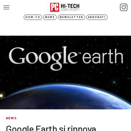
HOW-TO
NEWS
NEWSLETTER
ABBONATI
NEWS
Google Earth si rinnova