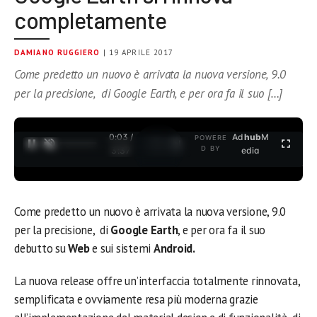
completamente
DAMIANO RUGGIERO
| 19 APRILE 2017
Come predetto un nuovo è arrivata la nuova versione, 9.0
per la precisione, di Google Earth, e per ora fa il suo […]
0:03 /
Ad
hub
M
POWERE
1
/
2
D BY
3:37
edia
Come predetto un nuovo è arrivata la nuova versione, 9.0
per la precisione, di
Google Earth
, e per ora fa il suo
debutto su
Web
e sui sistemi
Android.
La nuova release offre un’interfaccia totalmente rinnovata,
semplificata e ovviamente resa più moderna grazie