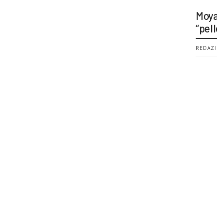
Moya
“pell
REDAZI