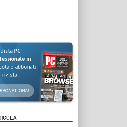
quista
PC
fessionale
in
cola o abbonati
 rivista.
BBONATI ORA!
DICOLA