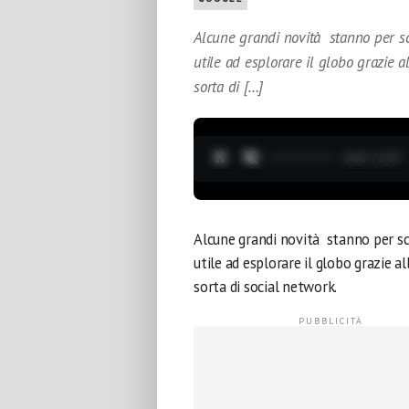
Alcune grandi novità stanno per sc
utile ad esplorare il globo grazie 
sorta di […]
0:04 / 3:37
Alcune grandi novità stanno per s
utile ad esplorare il globo grazie 
sorta di social network.