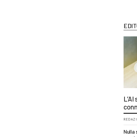
EDIT
L’AI
conn
REDAZI
Nulla 