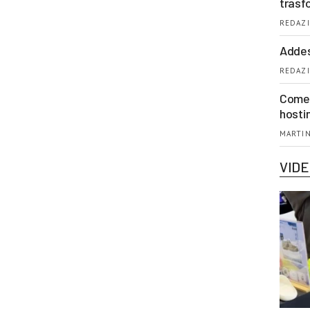
trasf
REDAZI
Addes
REDAZI
Come 
hosti
MARTIN
VID