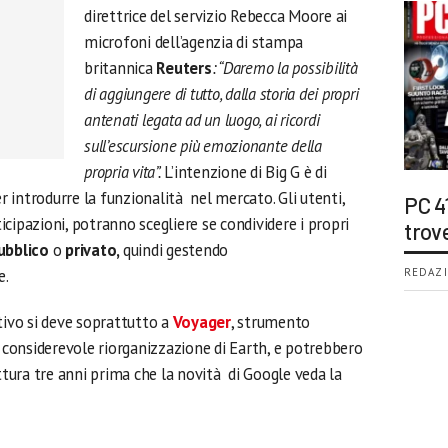
direttrice del servizio Rebecca Moore ai
microfoni dell’agenzia di stampa
britannica
Reuters
: “Daremo la possibilità
di aggiungere di tutto, dalla storia dei propri
antenati legata ad un luogo, ai ricordi
sull’escursione più emozionante della
propria vita”.
L’intenzione di Big G è di
er introdurre la funzionalità nel mercato. Gli utenti,
PC 4
cipazioni, potranno scegliere se condividere i propri
trov
ubblico
o
privato,
quindi gestendo
e.
REDAZI
tivo si deve soprattutto a
Voyager
, strumento
 considerevole riorganizzazione di Earth, e
potrebbero
ittura tre anni prima che la novità di Google veda la