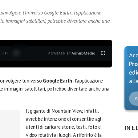
onvolgere l’universo Google Earth: l’applicazione
alle immagini satellitari, potrebbe diventare anche una
1
/
2
Ad
hub
Media
Ac
POWERED BY
Pro
edi
alla
convolgere l’universo
Google Earth:
l’applicazione
alle immagini satellitari, potrebbe diventare anche una
A
Il gigante di Mountain View, infatti,
avrebbe intenzione di consentire agli
utenti di caricare storie, testi, foto e
IN E
video relativi ai luoghi. A riferirlo è la