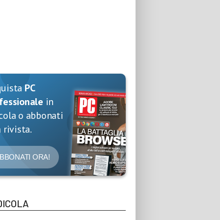
quista
PC
fessionale
in
cola o abbonati
 rivista.
BBONATI ORA!
DICOLA