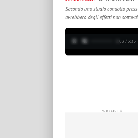
Secondo uno studio condotto presso 
avrebbero degli effetti non sottoval
0:04 / 3:35