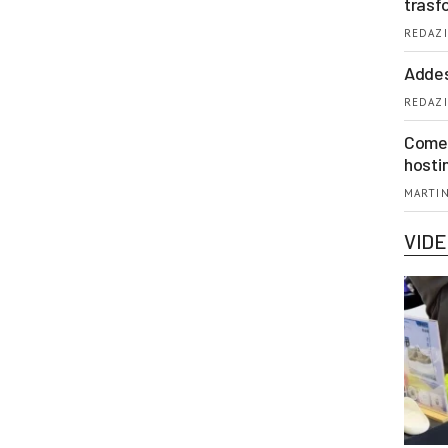
trasf
REDAZI
Addes
REDAZI
Come 
hosti
MARTIN
VID