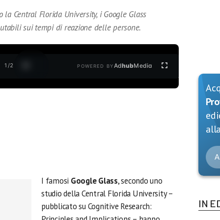
la Central Florida University, i Google Glass
utabili sui tempi di reazione delle persone.
1
/
2
Ad
hub
Media
POWERED BY
Ac
Pro
edi
alla
A
I famosi
Google Glass
, secondo uno
studio della Central Florida University –
IN E
pubblicato su Cognitive Research:
Principles and Implications – hanno