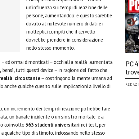
un’influenza sui tempi di reazione delle
persone, aumentandoli: e questo sarebbe
dovuto al notevole numero di dati e i
molteplici compiti che il cervello
dovrebbe prendere in considerazione
nello stesso momento.
 – ed ormai dimenticati – occhiali a realtà aumentata
PC 4
 bensì, tutti questi device – in ragione del fatto che
trov
realtà circostante
– costringono la mente umana ad
REDAZI
 anche qualche quesito sulle implicazioni a livello di
io, un incremento dei tempi di reazione potrebbe fare
tata, un banale incidente o un sinistro mortale: e a
nno coinvolto
363 studenti universitari
nei test, per
e a qualche tipo di stimolo, indossando nello stesso