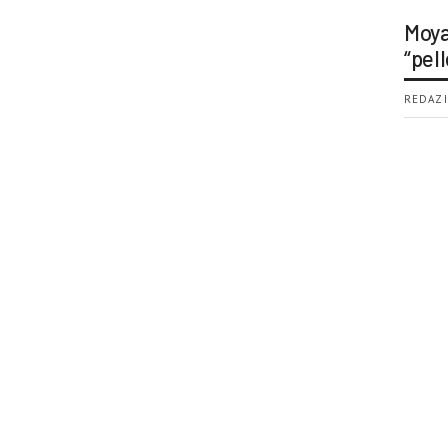
Moya
“pell
REDAZI