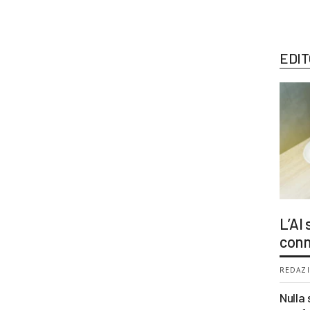
EDIT
L’AI
conn
REDAZI
Nulla 