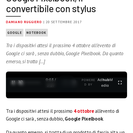
convertibile con stylus
DAMIANO RUGGIERO
| 20 SETTEMBRE 2017
GOOGLE
NOTEBOOK
Tra i dispositivi attesi il prossimo 4 ottobre all’evento di
Google ci sarà , senza dubbio, Google Pixelbook. Da quanto
emerso, si tratta […]
0:03 /
Ad
hub
M
POWERE
1
/
2
D BY
3:37
edia
Tra i dispositivi attesi il prossimo
4 ottobre
all’evento di
Google ci sarà , senza dubbio,
Google Pixelbook
.
Da quanto emerso, si tratta di un prodotto di fascia alta, un