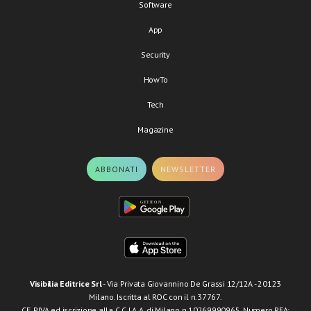
Software
App
Security
HowTo
Tech
Magazine
ABBONATI
NEWSLETTER
Visibilia Editrice Srl
- Via Privata Giovannino De Grassi 12/12A - 20123
Milano. Iscritta al ROC con il n.37767.
CF, P.IVA ed iscrizione alla C.C.I.A.A. di Milano n.10269990965. Numero REA: