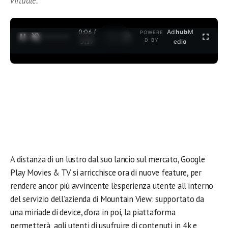
virtuale.
0:06 /
Ad
hub
M
POWERE
1
/
2
D BY
3:37
edia
A distanza di un lustro dal suo lancio sul mercato, Google
Play Movies & TV si arricchisce ora di nuove feature, per
rendere ancor più avvincente l’esperienza utente all’interno
del servizio dell’azienda di Mountain View: supportato da
una miriade di device, d’ora in poi, la piattaforma
permetterà agli utenti di usufruire di contenuti in 4k e