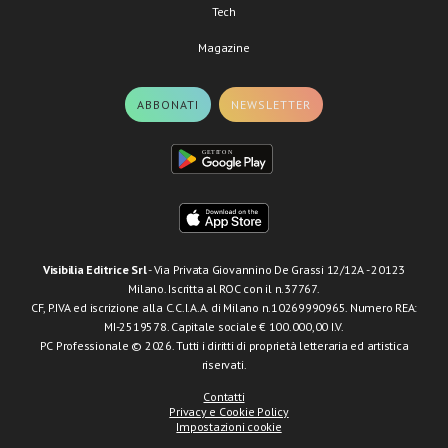
Tech
Magazine
ABBONATI
NEWSLETTER
Visibilia Editrice Srl
- Via Privata Giovannino De Grassi 12/12A - 20123
Milano. Iscritta al ROC con il n.37767.
CF, P.IVA ed iscrizione alla C.C.I.A.A. di Milano n.10269990965. Numero REA:
MI-2519578. Capitale sociale € 100.000,00 I.V.
PC Professionale © 2026. Tutti i diritti di proprietà letteraria ed artistica
riservati.
Contatti
Privacy e Cookie Policy
Impostazioni cookie