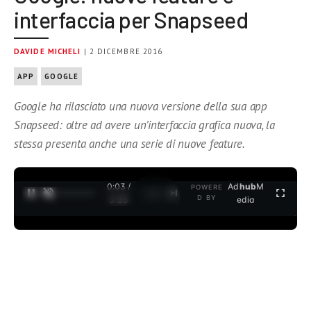
interfaccia per Snapseed
DAVIDE MICHELI
| 2 DICEMBRE 2016
APP
GOOGLE
Google ha rilasciato una nuova versione della sua app
Snapseed: oltre ad avere un’interfaccia grafica nuova, la
stessa presenta anche una serie di nuove feature.
0:03 /
Ad
hub
M
POWERE
1
/
2
D BY
3:35
edia