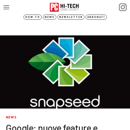
HOW-TO
NEWS
NEWSLETTER
ABBONATI
NEWS
Google: nuove feature e