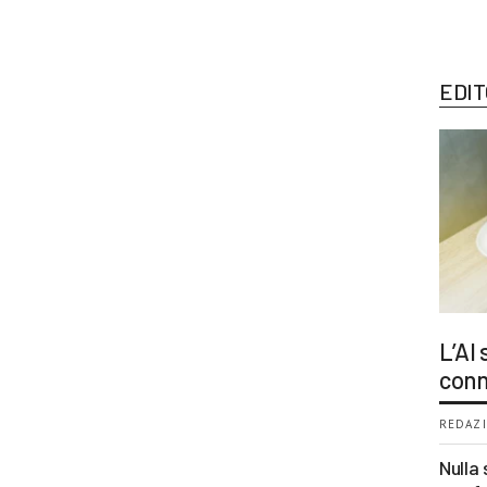
EDIT
L’AI
conn
REDAZI
Nulla 