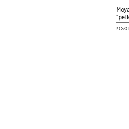
Moya
“pell
REDAZI