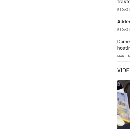
trasf
REDAZI
Addes
REDAZI
Come 
hosti
MARTIN
VID