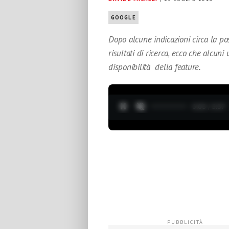
GOOGLE
Dopo alcune indicazioni circa la po
risultati di ricerca, ecco che alcun
disponibilità della feature.
0:04 / 3:37