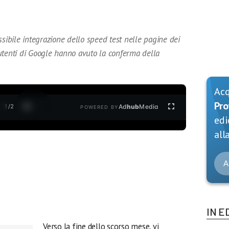
ssibile integrazione dello speed test nelle pagine dei
i utenti di Google hanno avuto la conferma della
Ac
Pro
1
/
2
Ad
hub
Media
POWERED BY
edi
alla
A
IN E
Verso la fine dello scorso mese, vi