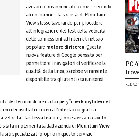
avevamo preannunciato come – secondo
alcuni rumor – la società di Mountain
View stesse lavorando per procedere
all’integrazione del test della velocità
delle connessioni ad Internet nel suo
popolare
motore di ricerca.
Questa
nuova feature di Google pensata per
permettere i navigatori di verificare la
PC 4
qualità della linea, sarebbe veramente
trov
disponibile tra gli utenti statunitensi
REDAZI
o dei termini di ricerca la query “
check my Internet
rno dei risultati di ricerca l’interfaccia grafica
la velocità : la stessa feature, come avevamo avuto
 è stata implementata dall’azienda di
Mountain View
da siti specializzati proprio in questo servizio.