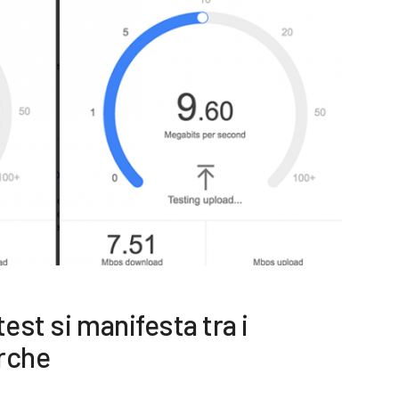
est si manifesta tra i
erche