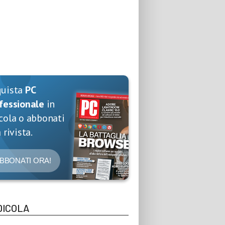
quista
PC
fessionale
in
cola o abbonati
 rivista.
BBONATI ORA!
DICOLA