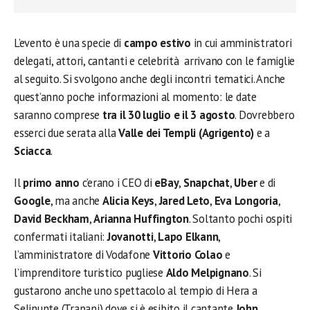
L’evento è una specie di
campo estivo
in cui amministratori
delegati, attori, cantanti e celebrità arrivano con le famiglie
al seguito. Si svolgono anche degli incontri tematici. Anche
quest’anno poche informazioni al momento: le date
saranno comprese
tra il 30 luglio e il 3 agosto
. Dovrebbero
esserci due serata alla
Valle dei Templi (Agrigento)
e a
Sciacca
.
Il
primo anno
c’erano i CEO di
eBay
,
Snapchat
,
Uber
e di
Google
, ma anche
Alicia Keys
,
Jared Leto
,
Eva Longoria
,
David Beckham
,
Arianna Huffington
. Soltanto pochi ospiti
confermati italiani:
Jovanotti
,
Lapo Elkann
,
l’amministratore di Vodafone
Vittorio Colao
e
l’imprenditore turistico pugliese
Aldo Melpignano
. Si
gustarono anche uno spettacolo al tempio di Hera a
Selinunte (Trapani) dove si è esibito il cantante
John