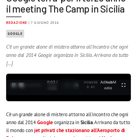
il meeting The Camp in Sicilia
REDAZIONE
| 7 GIUGNO 2016
GOOGLE
C’è un grande alone di mistero attorno all’incontro che ogni
anno dal 2014 Google organizza in Sicilia. Arrivano da tutto
[…]
0:04 /
Ad
hub
M
POWERE
1
/
2
D BY
3:35
edia
C’è un grande alone di mistero attorno all’incontro che ogni
anno dal 2014
Google
organizza in
Sicilia
. Arrivano da tutto
il mondo con
jet privati che stazionano all’Aeroporto di