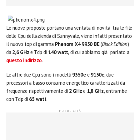
Le nuove proposte portano una ventata di novità tra le file
delle Cpu dell’azienda di Sunnyvale, viene infatti presentato
il nuovo top di gamma
Phenom X4 9950 BE
(
Black Edition
)
da
2,6 GHz
e Tdp di
140 watt
, di cui abbiamo già parlato a
questo indirizzo
.
Le altre due Cpu sono i modelli
9350e
e
9150e
, due
processori a basso consumo energetico caratterizzati da
frequenze rispettivamente di
2 GHz
e
1,8 GHz
, entrambe
con Tdp di
65 watt
.