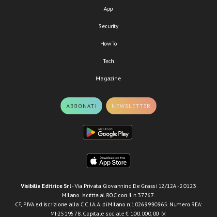
App
Security
HowTo
Tech
Magazine
ABBONATI
NEWSLETTER
Visibilia Editrice Srl
- Via Privata Giovannino De Grassi 12/12A - 20123
Milano. Iscritta al ROC con il n.37767.
CF, P.IVA ed iscrizione alla C.C.I.A.A. di Milano n.10269990965. Numero REA:
MI-2519578. Capitale sociale € 100.000,00 I.V.