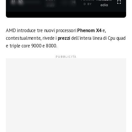
1
/
2
D BY
3:35
edia
AMD introduce tre nuovi processori
Phenom X4
e,
contestualmente, rivede i
prezzi
dell’intera linea di Cpu quad
e triple core 9000 e 8000.