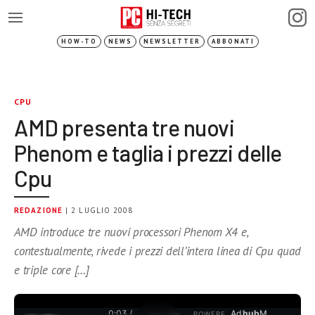
HOW-TO
NEWS
NEWSLETTER
ABBONATI
CPU
AMD presenta tre nuovi
Phenom e taglia i prezzi delle
Cpu
REDAZIONE
| 2 LUGLIO 2008
AMD introduce tre nuovi processori Phenom X4 e,
contestualmente, rivede i prezzi dell’intera linea di Cpu quad
e triple core […]
0:03 /
Ad
hub
M
POWERE