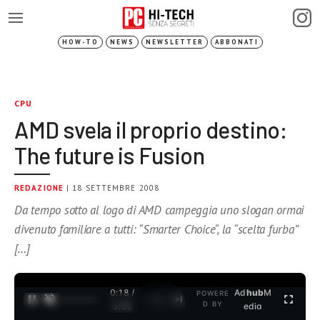
HOW-TO
NEWS
NEWSLETTER
ABBONATI
CPU
AMD svela il proprio destino:
The future is Fusion
REDAZIONE
| 18 SETTEMBRE 2008
Da tempo sotto al logo di AMD campeggia uno slogan ormai
divenuto familiare a tutti: “Smarter Choice“, la “scelta furba”
[…]
0:18 /
Ad
hub
M
POWERE
1
/
2
D BY
3:35
edia