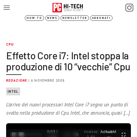
HOW-TO
NEWS
NEWSLETTER
ABBONATI
CPU
Effetto Core i7: Intel stoppa la
produzione di 10 “vecchie” Cpu
REDAZIONE
| 6 NOVEMBRE 2008
INTEL
L’arrivo dei nuovi processori Intel Core i7 segna un punto di
svolta nella produzione di Cpu Intel, che annuncia, quasi […]
0:03 /
Ad
hub
M
POWERE
1
/
2
D BY