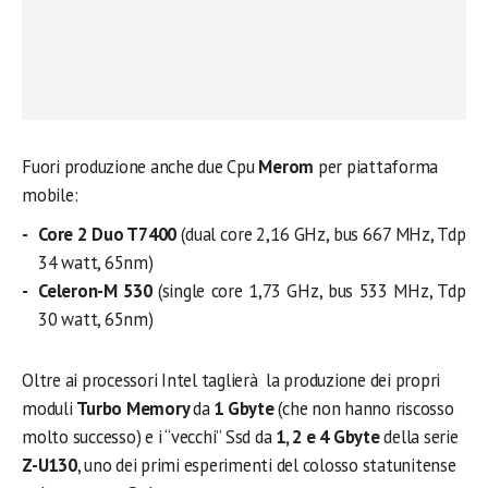
Fuori produzione anche due Cpu
Merom
per piattaforma
mobile:
Core 2 Duo T7400
(dual core 2,16 GHz, bus 667 MHz, Tdp
34 watt, 65nm)
Celeron-M 530
(single core 1,73 GHz, bus 533 MHz, Tdp
30 watt, 65nm)
Oltre ai processori Intel taglierà la produzione dei propri
moduli
Turbo Memory
da
1 Gbyte
(che non hanno riscosso
molto successo) e i “vecchi” Ssd da
1, 2 e 4 Gbyte
della serie
Z-U130
, uno dei primi esperimenti del colosso statunitense