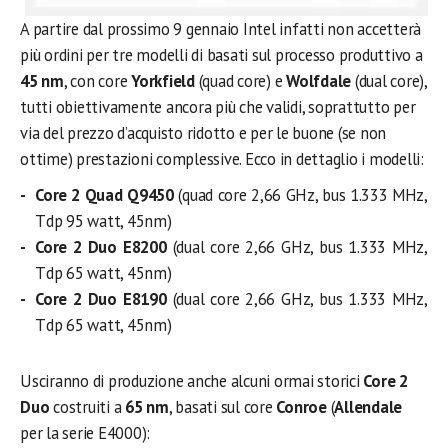
A partire dal prossimo 9 gennaio Intel infatti non accetterà
più ordini per tre modelli di basati sul processo produttivo a
45 nm
, con core
Yorkfield
(quad core) e
Wolfdale
(dual core),
tutti obiettivamente ancora più che validi, soprattutto per
via del prezzo d’acquisto ridotto e per le buone (se non
ottime) prestazioni complessive. Ecco in dettaglio i modelli:
Core 2 Quad Q9450
(quad core 2,66 GHz, bus 1.333 MHz,
Tdp 95 watt, 45nm)
Core 2 Duo E8200
(dual core 2,66 GHz, bus 1.333 MHz,
Tdp 65 watt, 45nm)
Core 2 Duo E8190
(dual core 2,66 GHz, bus 1.333 MHz,
Tdp 65 watt, 45nm)
Usciranno di produzione anche alcuni ormai storici
Core 2
Duo
costruiti a
65 nm
, basati sul core
Conroe
(
Allendale
per la serie E4000):