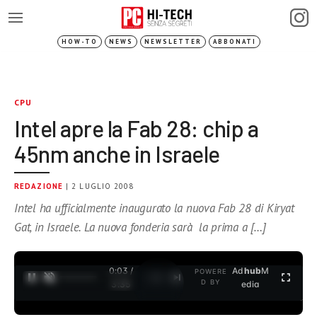
HOW-TO
NEWS
NEWSLETTER
ABBONATI
CPU
Intel apre la Fab 28: chip a
45nm anche in Israele
REDAZIONE
| 2 LUGLIO 2008
Intel ha ufficialmente inaugurato la nuova Fab 28 di Kiryat
Gat, in Israele. La nuova fonderia sarà la prima a […]
0:03 /
Ad
hub
M
POWERE
1
/
2
D BY
3:35
edia