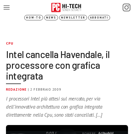
HOW-TO
NEWS
NEWSLETTER
ABBONATI
CPU
Intel cancella Havendale, il
processore con grafica
integrata
REDAZIONE
| 2 FEBBRAIO 2009
I processori Intel più attesi sul mercato, per via
dell’innovativa architettura con grafica integrata
direttamente nella Cpu, sono stati cancellati. […]
0:03 /
Ad
hub
M
POWERE