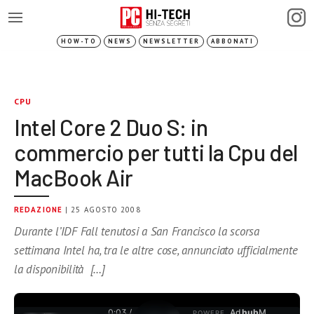
HOW-TO
NEWS
NEWSLETTER
ABBONATI
CPU
Intel Core 2 Duo S: in
commercio per tutti la Cpu del
MacBook Air
REDAZIONE
| 25 AGOSTO 2008
Durante l’IDF Fall tenutosi a San Francisco la scorsa
settimana Intel ha, tra le altre cose, annunciato ufficialmente
la disponibilità […]
0:03 /
Ad
hub
M
POWERE