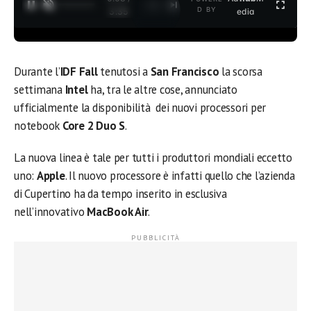
1
/
2
D BY
3:35
edia
Durante l’
IDF Fall
tenutosi a
San Francisco
la scorsa
settimana
Intel
ha, tra le altre cose, annunciato
ufficialmente la disponibilità dei nuovi processori per
notebook
Core 2 Duo S
.
La nuova linea è tale per tutti i produttori mondiali eccetto
uno:
Apple
. Il nuovo processore è infatti quello che l’azienda
di Cupertino ha da tempo inserito in esclusiva
nell’innovativo
MacBook Air
.