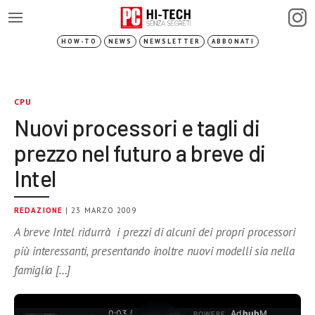
HOW-TO
NEWS
NEWSLETTER
ABBONATI
CPU
Nuovi processori e tagli di
prezzo nel futuro a breve di
Intel
REDAZIONE
| 23 MARZO 2009
A breve Intel ridurrà i prezzi di alcuni dei propri processori
più interessanti, presentando inoltre nuovi modelli sia nella
famiglia […]
0:03 /
Ad
hub
M
POWERE