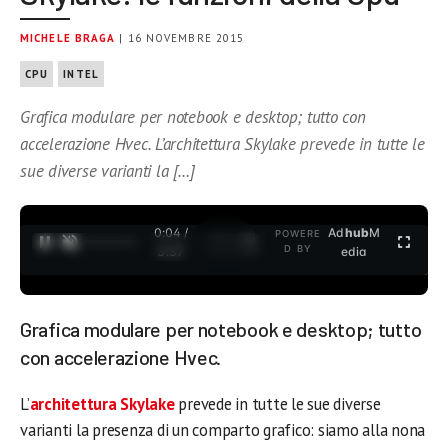
MICHELE BRAGA
| 16 NOVEMBRE 2015
CPU
INTEL
Grafica modulare per notebook e desktop; tutto con
accelerazione Hvec. L’architettura Skylake prevede in tutte le
sue diverse varianti la […]
0:04 /
Ad
hub
M
POWERE
1
/
2
D BY
3:37
edia
Grafica modulare per notebook e desktop; tutto
con accelerazione Hvec.
L’
architettura Skylake
prevede in tutte le sue diverse
varianti la presenza di un comparto grafico: siamo alla nona