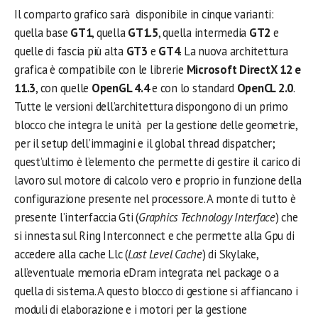
Il comparto grafico sarà disponibile in cinque varianti:
quella base
GT1
, quella
GT1.5
, quella intermedia
GT2
e
quelle di fascia più alta
GT3
e
GT4
. La nuova architettura
grafica è compatibile con le librerie
Microsoft DirectX 12 e
11.3
, con quelle
OpenGL 4.4
e con lo standard
OpenCL 2.0
.
Tutte le versioni dell’architettura dispongono di un primo
blocco che integra le unità per la gestione delle geometrie,
per il setup dell’immagini e il global thread dispatcher;
quest’ultimo è l’elemento che permette di gestire il carico di
lavoro sul motore di calcolo vero e proprio in funzione della
configurazione presente nel processore. A monte di tutto è
presente l’interfaccia Gti (
Graphics Technology Interface
) che
si innesta sul Ring Interconnect e che permette alla Gpu di
accedere alla cache Llc (
Last Level Cache
) di Skylake,
all’eventuale memoria eDram integrata nel package o a
quella di sistema. A questo blocco di gestione si affiancano i
moduli di elaborazione e i motori per la gestione