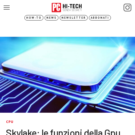
HOW-TO
NEWS
NEWSLETTER
ABBONATI
CPU
Skylake: le funzioni della Gpu