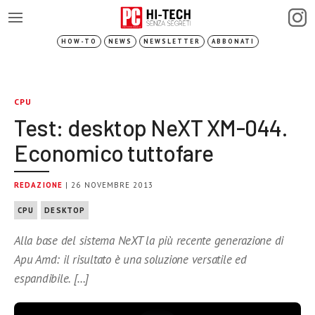
HOW-TO
NEWS
NEWSLETTER
ABBONATI
CPU
Test: desktop NeXT XM-044.
Economico tuttofare
REDAZIONE
| 26 NOVEMBRE 2013
CPU
DESKTOP
Alla base del sistema NeXT la più recente generazione di
Apu Amd: il risultato è una soluzione versatile ed
espandibile. […]