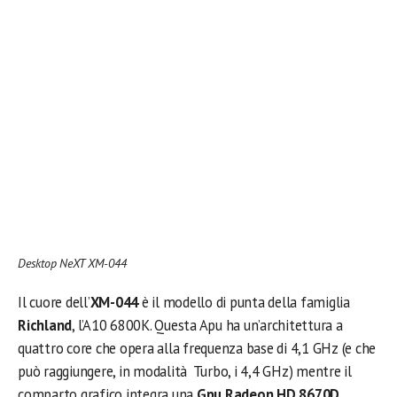
Desktop NeXT XM-044
Il cuore dell’
XM-044
è il modello di punta della famiglia
Richland
, l’A10 6800K. Questa Apu ha un’architettura a
quattro core che opera alla frequenza base di 4,1 GHz (e che
può raggiungere, in modalità Turbo, i 4,4 GHz) mentre il
comparto grafico integra una
Gpu Radeon HD 8670D