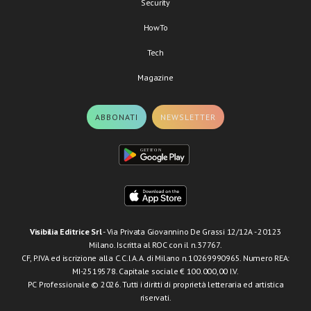
Security
HowTo
Tech
Magazine
ABBONATI
NEWSLETTER
Visibilia Editrice Srl
- Via Privata Giovannino De Grassi 12/12A - 20123
Milano. Iscritta al ROC con il n.37767.
CF, P.IVA ed iscrizione alla C.C.I.A.A. di Milano n.10269990965. Numero REA:
MI-2519578. Capitale sociale € 100.000,00 I.V.
PC Professionale © 2026. Tutti i diritti di proprietà letteraria ed artistica
riservati.