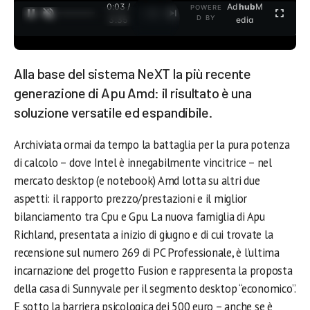
0:04 /
Ad
hub
M
POWERE
1
/
2
D BY
3:35
edia
Alla base del sistema NeXT la più recente
generazione di Apu Amd: il risultato è una
soluzione versatile ed espandibile.
Archiviata ormai da tempo la battaglia per la pura potenza
di calcolo – dove Intel è innegabilmente vincitrice – nel
mercato desktop (e notebook) Amd lotta su altri due
aspetti: il rapporto prezzo/prestazioni e il miglior
bilanciamento tra Cpu e Gpu. La nuova famiglia di Apu
Richland, presentata a inizio di giugno e di cui trovate la
recensione sul numero 269 di PC Professionale, è l’ultima
incarnazione del progetto Fusion e rappresenta la proposta
della casa di Sunnyvale per il segmento desktop “economico”.
E sotto la barriera psicologica dei 500 euro – anche se è