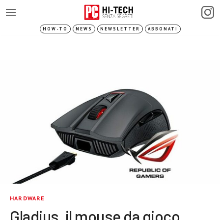
HOW-TO
NEWS
NEWSLETTER
ABBONATI
HARDWARE
Gladius, il mouse da gioco