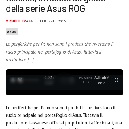
della serie Asus ROG
MICHELE BRAGA
| 5 FEBBRAIO 2015
ASUS
Le periferiche per Pc non sono i prodotti che rivestono il
ruolo principale nel portafoglio di Asus. Tuttavia il
produttore […]
0:04 /
Ad
hub
M
POWERE
1
/
2
D BY
3:37
edia
Le periferiche per Pc non sono i prodotti che rivestono il
ruolo principale nel portafoglio di Asus. Tuttavia il
produttore taiwanese offre ai propri utenti affezionati, una