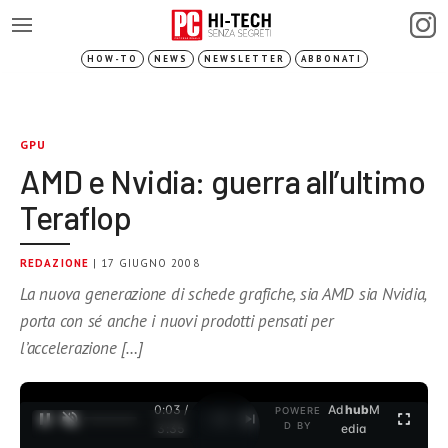
HOW-TO
NEWS
NEWSLETTER
ABBONATI
GPU
AMD e Nvidia: guerra all’ultimo
Teraflop
REDAZIONE
| 17 GIUGNO 2008
La nuova generazione di schede grafiche, sia AMD sia Nvidia,
porta con sé anche i nuovi prodotti pensati per
l’accelerazione […]
0:04 /
Ad
hub
M
POWERE
1
/
2
D BY
3:35
edia