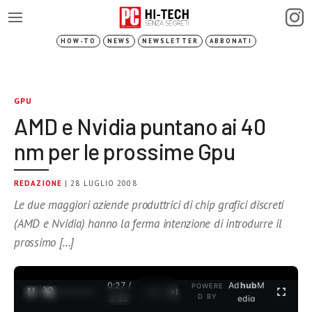
HOW-TO
NEWS
NEWSLETTER
ABBONATI
GPU
AMD e Nvidia puntano ai 40
nm per le prossime Gpu
REDAZIONE
| 28 LUGLIO 2008
Le due maggiori aziende produttrici di chip grafici discreti
(AMD e Nvidia) hanno la ferma intenzione di introdurre il
prossimo […]
0:27 /
Ad
hub
M
POWERE
1
/
2
D BY
3:35
edia