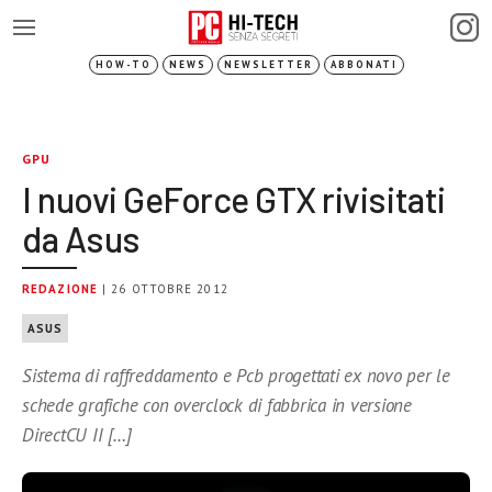
HOW-TO
NEWS
NEWSLETTER
ABBONATI
GPU
I nuovi GeForce GTX rivisitati
da Asus
REDAZIONE
| 26 OTTOBRE 2012
ASUS
Sistema di raffreddamento e Pcb progettati ex novo per le
schede grafiche con overclock di fabbrica in versione
DirectCU II […]