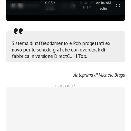
0:05 /
Ad
hub
M
POWERE
1
/
2
D BY
3:35
edia
Sistema di raffreddamento e Pcb progettati ex
novo per le schede grafiche con overclock di
fabbrica in versione DirectCU II Top.
Anteprima di Michele Braga