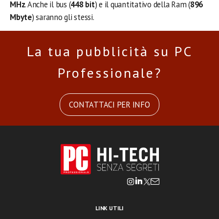
MHz
. Anche il bus (
448 bit
) e il quantitativo della Ram (
896
Mbyte
) saranno gli stessi.
La tua pubblicità su PC
Professionale?
CONTATTACI PER INFO
LINK UTILI