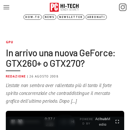
HOW-TO
NEWS
NEWSLETTER
ABBONATI
GPU
In arrivo una nuova GeForce:
GTX260+ o GTX270?
REDAZIONE
| 26 AGOSTO 2008
L’estate non sembra aver rallentato più di tanto il forte
spirito concorrenziale che contraddistingue il mercato
grafico dell’ultimo periodo. Dopo […]
0:37 /
Ad
hub
M
POWERE
1
/
2
D BY
3:35
edia