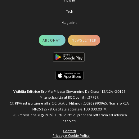
HowTo
Tech
Magazine
ABBONATI
NEWSLETTER
Visibilia Editrice Srl
- Via Privata Giovannino De Grassi 12/12A - 20123
Milano. Iscritta al ROC con il n.37767.
CF, P.IVA ed iscrizione alla C.C.I.A.A. di Milano n.10269990965. Numero REA:
MI-2519578. Capitale sociale € 100.000,00 I.V.
PC Professionale © 2026. Tutti i diritti di proprietà letteraria ed artistica
riservati.
Contatti
Privacy e Cookie Policy