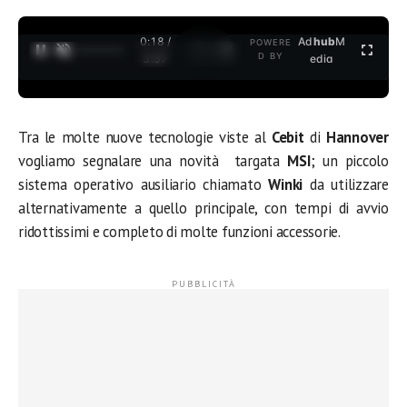
0:19 /
Ad
hub
M
POWERE
1
/
2
D BY
3:37
edia
Tra le molte nuove tecnologie viste al
Cebit
di
Hannover
vogliamo segnalare una novità targata
MSI
; un piccolo
sistema operativo ausiliario chiamato
Winki
da utilizzare
alternativamente a quello principale, con tempi di avvio
ridottissimi e completo di molte funzioni accessorie.