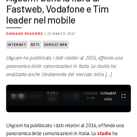
Fastweb, Vodafone e Tim
leader nel mobile
DAMIANO RUGGIERO
| 23 MARZO 2017
INTERNET
RETI
SERVIZI WEB
L’Agcom ha pubblicato i dati relativi al 2016, offendo una
panoramica delle comunicazioni in Italia. Lo studio ha
analizzato anche l’andamento del mercato della […]
0:03 /
Ad
hub
M
POWERE
1
/
2
D BY
3:37
edia
L’Agcom ha pubblicato i dati relativi al 2016, offendo una
panoramica delle comunicazioni in Italia. Lo
studio
ha