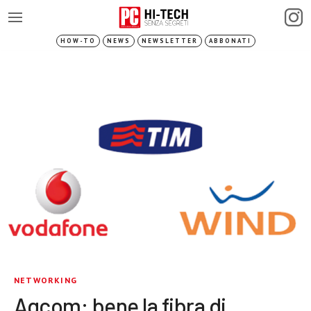
HOW-TO
NEWS
NEWSLETTER
ABBONATI
NETWORKING
Agcom: bene la fibra di