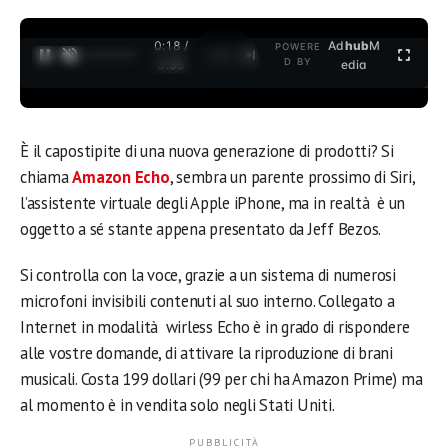
0:18 /
Ad
hub
M
POWERE
1
/
2
D BY
3:35
edia
È il capostipite di una nuova generazione di prodotti? Si
chiama
Amazon Echo
, sembra un parente prossimo di Siri,
l’assistente virtuale degli Apple iPhone, ma in realtà è un
oggetto a sé stante appena presentato da Jeff Bezos.
Si controlla con la voce, grazie a un sistema di numerosi
microfoni invisibili contenuti al suo interno. Collegato a
Internet in modalità wirless Echo è in grado di rispondere
alle vostre domande, di attivare la riproduzione di brani
musicali. Costa 199 dollari (99 per chi ha Amazon Prime) ma
al momento è in vendita solo negli Stati Uniti.