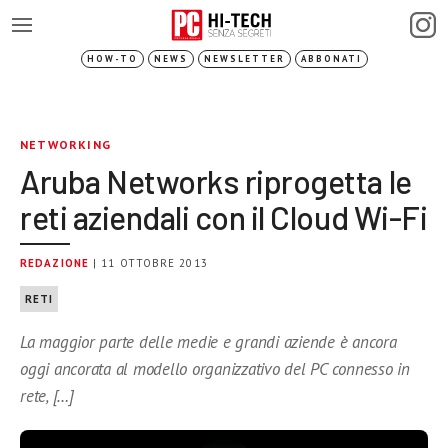
HOW-TO
NEWS
NEWSLETTER
ABBONATI
NETWORKING
Aruba Networks riprogetta le
reti aziendali con il Cloud Wi-Fi
REDAZIONE
| 11 OTTOBRE 2013
RETI
La maggior parte delle medie e grandi aziende è ancora
oggi ancorata al modello organizzativo del PC connesso in
rete, […]