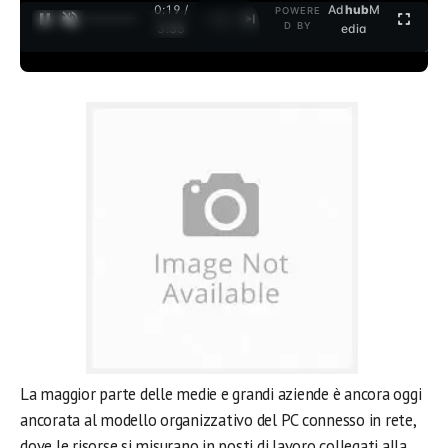
0:19 /
Ad
hub
M
POWERE
1
/
2
D BY
3:35
edia
La maggior parte delle medie e grandi aziende è ancora oggi
ancorata al modello organizzativo del PC connesso in rete,
dove le risorse si misurano in posti di lavoro collegati alla