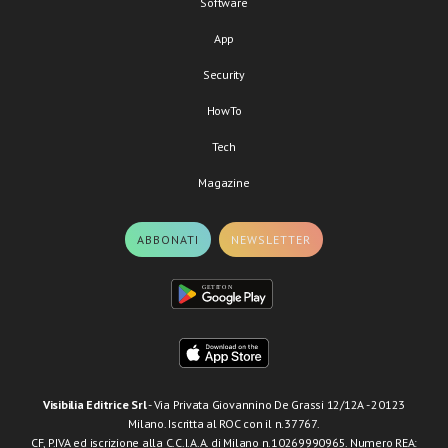
Software
App
Security
HowTo
Tech
Magazine
ABBONATI
NEWSLETTER
Visibilia Editrice Srl
- Via Privata Giovannino De Grassi 12/12A - 20123
Milano. Iscritta al ROC con il n.37767.
CF, P.IVA ed iscrizione alla C.C.I.A.A. di Milano n.10269990965. Numero REA: