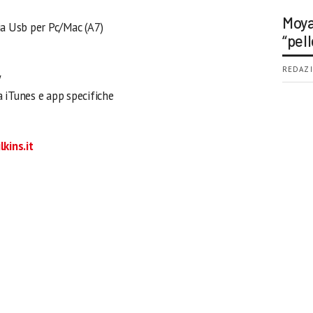
Moya
ia Usb per Pc/Mac (A7)
“pell
REDAZI
y
 iTunes e app specifiche
kins.it