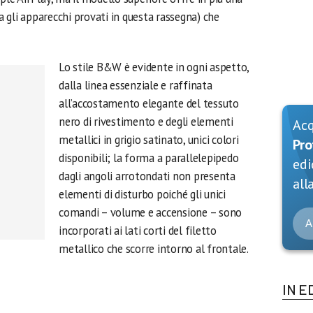
a gli apparecchi provati in questa rassegna) che
Lo stile B&W è evidente in ogni aspetto,
dalla linea essenziale e raffinata
all’accostamento elegante del tessuto
nero di rivestimento e degli elementi
Ac
metallici in grigio satinato, unici colori
Pro
disponibili; la forma a parallelepipedo
edi
dagli angoli arrotondati non presenta
alla
elementi di disturbo poiché gli unici
comandi – volume e accensione – sono
A
incorporati ai lati corti del filetto
metallico che scorre intorno al frontale.
IN E