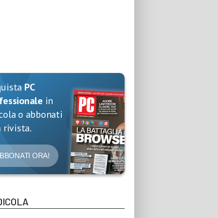
quista
PC
fessionale
in
cola o abbonati
 rivista.
BBONATI ORA!
DICOLA