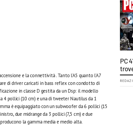
PC 4
trov
ccensione e la connettività . Tanto l’A5 quanto l’A7
REDAZI
re di driver caricati in bass reflex con condotto di
ficazione in classe D gestita da un Dsp: il modello
 4 pollici (10 cm) e una di tweeter Nautilus da 1
gamma è equipaggiato con un subwoofer da 6 pollici (15
inistro, due midrange da 3 pollici (7,5 cm) e due
 riproducono la gamma media e medio alta.