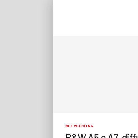
NETWORKING
B&W A5 e A7, diff