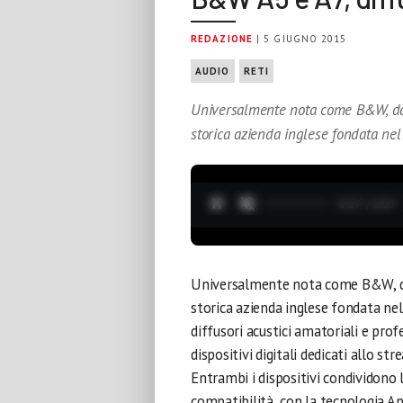
REDAZIONE
| 5 GIUGNO 2015
AUDIO
RETI
Universalmente nota come B&W, dalle
storica azienda inglese fondata ne
0:28 / 3:37
Universalmente nota come B&W, dall
storica azienda inglese fondata ne
diffusori acustici amatoriali e prof
dispositivi digitali dedicati allo str
Entrambi i dispositivi condividono le
compatibilità con la tecnologia App