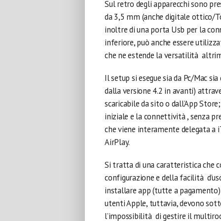
Sul retro degli apparecchi sono pre
da 3,5 mm (anche digitale ottico/Tos
inoltre di una porta Usb per la con
inferiore, può anche essere utilizza
che ne estende la versatilità altri
Il setup si esegue sia da Pc/Mac sia
dalla versione 4.2 in avanti) attra
scaricabile da sito o dall’App Stor
iniziale e la connettività , senza 
che viene interamente delegata a iT
AirPlay.
Si tratta di una caratteristica che
configurazione e della facilità d’us
installare app (tutte a pagamento) 
utenti Apple, tuttavia, devono sot
l’impossibilità di gestire il multir