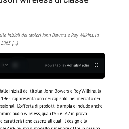
 iniziali dei titolari John Bowers e Roy Wilkins, la
l 1965 […]
1
/
2
Ad
hub
Media
POWERED BY
e iniziali dei titolari John Bowers e Roy Wilkins, la
l 1965 rappresenta uno dei capisaldi nel mercato dei
essionali. L’offerta di prodotti è ampia e include anche
eaming audio wireless, quali l’A5 e l’A7 in prova.
 caratteristiche essenziali quali il design e la
le AirPlay, ma il modello superiore offre in più una