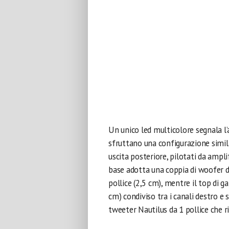
Un unico led multicolore segnala l’a
sfruttano una configurazione simila
uscita posteriore, pilotati da ampli
base adotta una coppia di woofer da
pollice (2,5 cm), mentre il top di 
cm) condiviso tra i canali destro e s
tweeter Nautilus da 1 pollice che