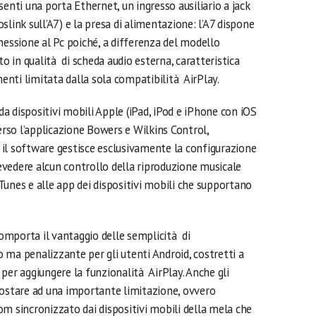
senti una porta Ethernet, un ingresso ausiliario a jack
link sull’A7) e la presa di alimentazione: l’A7 dispone
nessione al Pc poiché, a differenza del modello
to in qualità di scheda audio esterna, caratteristica
menti limitata dalla sola compatibilità AirPlay.
 da dispositivi mobili Apple (iPad, iPod e iPhone con iOS
verso l’applicazione Bowers e Wilkins Control,
e; il software gestisce esclusivamente la configurazione
prevedere alcun controllo della riproduzione musicale
unes e alle app dei dispositivi mobili che supportano
 comporta il vantaggio delle semplicità di
o ma penalizzante per gli utenti Android, costretti a
per aggiungere la funzionalità AirPlay. Anche gli
tostare ad una importante limitazione, ovvero
oom sincronizzato dai dispositivi mobili della mela che