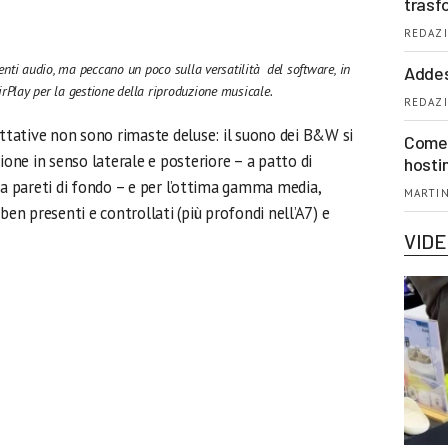
trasf
REDAZI
ti audio, ma peccano un poco sulla versatilità del software, in
Addes
Play per la gestione della riproduzione musicale.
REDAZI
ettative non sono rimaste deluse: il suono dei B&W si
Come 
ione in senso laterale e posteriore – a patto di
hosti
la pareti di fondo – e per l’ottima gamma media,
MARTIN
ben presenti e controllati (più profondi nell’A7) e
VID