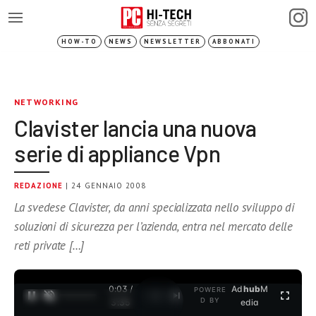
HOW-TO
NEWS
NEWSLETTER
ABBONATI
NETWORKING
Clavister lancia una nuova
serie di appliance Vpn
REDAZIONE
| 24 GENNAIO 2008
La svedese Clavister, da anni specializzata nello sviluppo di
soluzioni di sicurezza per l’azienda, entra nel mercato delle
reti private […]
0:03 /
Ad
hub
M
POWERE
1
/
2
D BY
3:35
edia