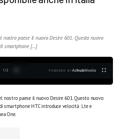
el nostro paese il nuovo Desire 601. Questo nuovo
 di smartphone […]
1
/
2
Ad
hub
Media
POWERED BY
el nostro paese il nuovo Desire 601. Questo nuovo
 di smartphone HTC introduce velocità Lte e
nea One.