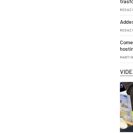
trasf
REDAZI
Addes
REDAZI
Come 
hosti
MARTIN
VID