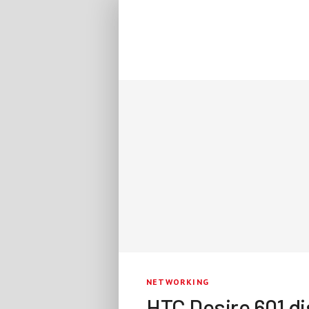
NETWORKING
HTC Desire 601 dis