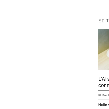
EDIT
L’AI
conn
REDAZI
Nulla 