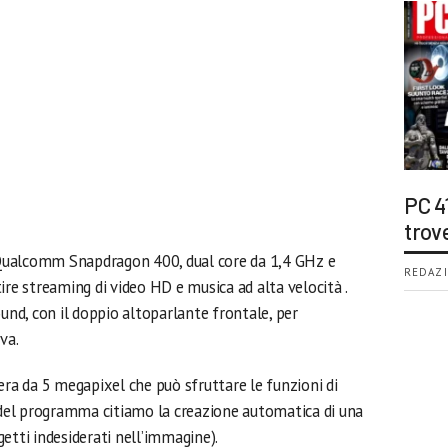
PC 4
trov
Qualcomm Snapdragon 400, dual core da 1,4 GHz e
REDAZI
re streaming di video HD e musica ad alta velocità .
d, con il doppio altoparlante frontale, per
va.
a da 5 megapixel che può sfruttare le funzioni di
i del programma citiamo la creazione automatica di una
etti indesiderati nell’immagine).