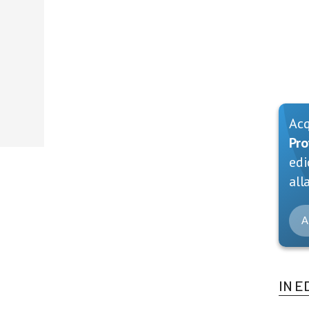
Ac
Pro
edi
alla
A
IN E