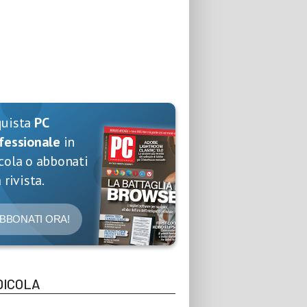
quista
PC
fessionale
in
cola o abbonati
 rivista.
BBONATI ORA!
DICOLA