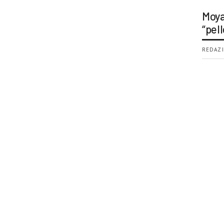
Moya
“pell
REDAZI