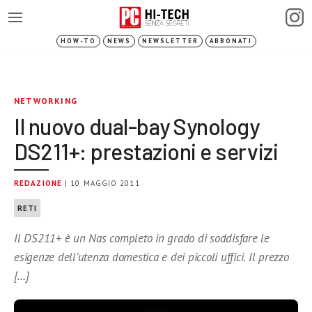
HOW-TO
NEWS
NEWSLETTER
ABBONATI
NETWORKING
Il nuovo dual-bay Synology
DS211+: prestazioni e servizi
REDAZIONE
| 10 MAGGIO 2011
RETI
Il DS211+ è un Nas completo in grado di soddisfare le
esigenze dell’utenza domestica e dei piccoli uffici. Il prezzo
[…]