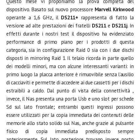
Questo mese vi proponiamo la prova completa del
dispositivo. Basato sul nuovo processore
Marvell Kirkwood
operante a 1,6 GHz, il
DS211+
rappresenta di fatto la
versione ad alte prestazioni dei fratelli
DS211
e
DS211j
. In
effetti durante i nostri test il dispositivo ha evidenziato
performance di primo piano per i prodotti di questa
categoria, sia in configurazione Raid 0 sia con i due dischi
disposti in mirroring Raid 1. Il telaio ricorda in parte quello
dei modelli minori, ma con alcune interessanti varianti: in
primo luogo la placca anteriore è rimuovibile senza l’ausilio
di cacciaviti e permette di accedere ai due cassetti per i dischi
estraibili a caldo. Dal punto di vista della connettività ,
invece, il Nas presenta una porta Usb e uno slot per schede
Sd sul lato frontale; entrambi questi ingressi possono
essere utilizzati per la copia immediata dei contenuti delle
memorie allo stato solido sul Nas, anche grazie al pulsante
fisico di copia immediata predisposto sempre
anteriormente. Sul lato posteriore trovano invece posto