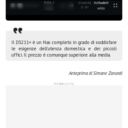
0:04 /
Ad
hub
M
POWERE
1
/
2
D BY
3:35
edia
Il DS211+ è un Nas completo in grado di soddisfare
le esigenze dell’utenza domestica e dei piccoli
uffici. Il prezzo è comunque superiore alla media.
Anteprima di Simone Zanardi