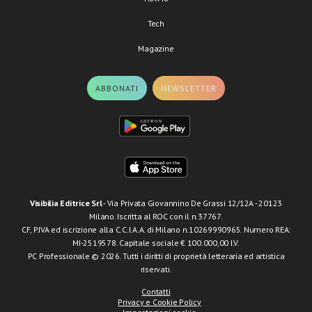
Tech
Magazine
ABBONATI
NEWSLETTER
Visibilia Editrice Srl
- Via Privata Giovannino De Grassi 12/12A - 20123
Milano. Iscritta al ROC con il n.37767.
CF, P.IVA ed iscrizione alla C.C.I.A.A. di Milano n.10269990965. Numero REA:
MI-2519578. Capitale sociale € 100.000,00 I.V.
PC Professionale © 2026. Tutti i diritti di proprietà letteraria ed artistica
riservati.
Contatti
Privacy e Cookie Policy