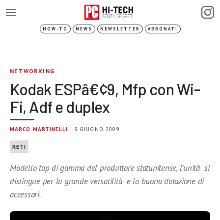
HOW-TO
NEWS
NEWSLETTER
ABBONATI
NETWORKING
Kodak ESPâ€¢9, Mfp con Wi-
Fi, Adf e duplex
MARCO MARTINELLI
| 9 GIUGNO 2009
RETI
Modello top di gamma del produttore statunitense, l’unità si
distingue per la grande versatilità e la buona dotazione di
accessori.