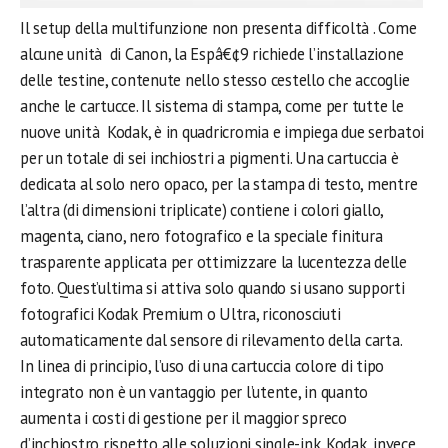
Il setup della multifunzione non presenta difficoltà . Come
alcune unità di Canon, la Espâ€¢9 richiede l’installazione
delle testine, contenute nello stesso cestello che accoglie
anche le cartucce. Il sistema di stampa, come per tutte le
nuove unità Kodak, è in quadricromia e impiega due serbatoi
per un totale di sei inchiostri a pigmenti. Una cartuccia è
dedicata al solo nero opaco, per la stampa di testo, mentre
l’altra (di dimensioni triplicate) contiene i colori giallo,
magenta, ciano, nero fotografico e la speciale finitura
trasparente applicata per ottimizzare la lucentezza delle
foto. Quest’ultima si attiva solo quando si usano supporti
fotografici Kodak Premium o Ultra, riconosciuti
automaticamente dal sensore di rilevamento della carta.
In linea di principio, l’uso di una cartuccia colore di tipo
integrato non è un vantaggio per l’utente, in quanto
aumenta i costi di gestione per il maggior spreco
d’inchiostro rispetto alle soluzioni single-ink. Kodak, invece,