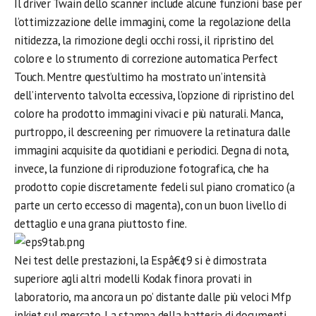
Il driver Twain dello scanner include alcune funzioni base per
l’ottimizzazione delle immagini, come la regolazione della
nitidezza, la rimozione degli occhi rossi, il ripristino del
colore e lo strumento di correzione automatica Perfect
Touch. Mentre quest’ultimo ha mostrato un’intensità
dell’intervento talvolta eccessiva, l’opzione di ripristino del
colore ha prodotto immagini vivaci e più naturali. Manca,
purtroppo, il descreening per rimuovere la retinatura dalle
immagini acquisite da quotidiani e periodici. Degna di nota,
invece, la funzione di riproduzione fotografica, che ha
prodotto copie discretamente fedeli sul piano cromatico (a
parte un certo eccesso di magenta), con un buon livello di
dettaglio e una grana piuttosto fine.
Nei test delle prestazioni, la Espâ€¢9 si è dimostrata
superiore agli altri modelli Kodak finora provati in
laboratorio, ma ancora un po’ distante dalle più veloci Mfp
inkjet sul mercato. La stampa della batteria di documenti