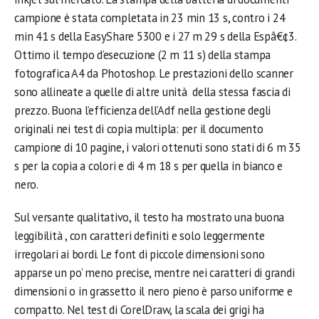
campione è stata completata in 23 min 13 s, contro i 24
min 41 s della EasyShare 5300 e i 27 m 29 s della Espâ€¢3.
Ottimo il tempo d’esecuzione (2 m 11 s) della stampa
fotografica A4 da Photoshop. Le prestazioni dello scanner
sono allineate a quelle di altre unità della stessa fascia di
prezzo. Buona l’efficienza dell’Adf nella gestione degli
originali nei test di copia multipla: per il documento
campione di 10 pagine, i valori ottenuti sono stati di 6 m 35
s per la copia a colori e di 4 m 18 s per quella in bianco e
nero.
Sul versante qualitativo, il testo ha mostrato una buona
leggibilità , con caratteri definiti e solo leggermente
irregolari ai bordi. Le font di piccole dimensioni sono
apparse un po’ meno precise, mentre nei caratteri di grandi
dimensioni o in grassetto il nero pieno è parso uniforme e
compatto. Nel test di CorelDraw, la scala dei grigi ha