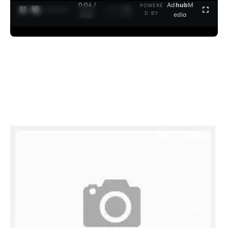
0:04 /
Ad
hub
M
POWERE
1
/
2
D BY
3:37
edia