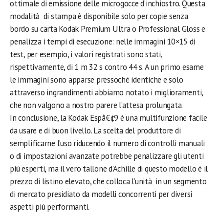
ottimale di emissione delle microgocce d’inchiostro. Questa
modalità di stampa è disponibile solo per copie senza
bordo su carta Kodak Premium Ultra o Professional Gloss e
penalizza i tempi di esecuzione: nelle immagini 10×15 di
test, per esempio, i valori registrati sono stati,
rispettivamente, di 1 m 32 s contro 44 s. A un primo esame
le immagini sono apparse pressoché identiche e solo
attraverso ingrandimenti abbiamo notato i miglioramenti,
che non valgono a nostro parere l’attesa prolungata.
In conclusione, la Kodak Espâ€¢9 è una multifunzione facile
da usare e di buon livello. La scelta del produttore di
semplificarne l’uso riducendo il numero di controlli manuali
o di impostazioni avanzate potrebbe penalizzare gli utenti
più esperti, ma il vero tallone d’Achille di questo modello è il
prezzo di listino elevato, che colloca l’unità in un segmento
di mercato presidiato da modelli concorrenti per diversi
aspetti più performanti.