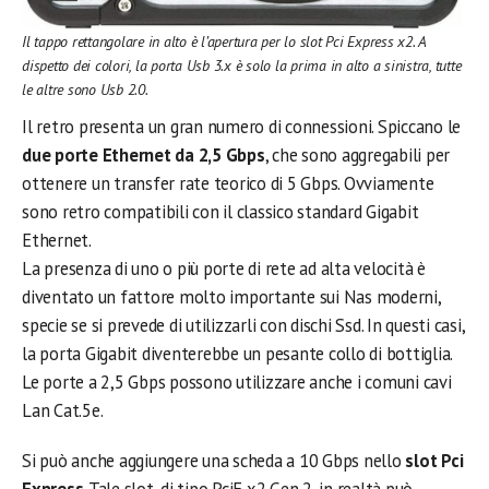
Il tappo rettangolare in alto è l’apertura per lo slot Pci Express x2. A
dispetto dei colori, la porta Usb 3.x è solo la prima in alto a sinistra, tutte
le altre sono Usb 2.0.
Il retro presenta un gran numero di connessioni. Spiccano le
due porte Ethernet da 2,5 Gbps
, che sono aggregabili per
ottenere un transfer rate teorico di 5 Gbps. Ovviamente
sono retro compatibili con il classico standard Gigabit
Ethernet.
La presenza di uno o più porte di rete ad alta velocità è
diventato un fattore molto importante sui Nas moderni,
specie se si prevede di utilizzarli con dischi Ssd. In questi casi,
la porta Gigabit diventerebbe un pesante collo di bottiglia.
Le porte a 2,5 Gbps possono utilizzare anche i comuni cavi
Lan Cat.5e.
Si può anche aggiungere una scheda a 10 Gbps nello
slot Pci
Express
. Tale slot, di tipo PciE x2 Gen 2, in realtà può