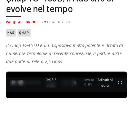
evolve nel tempo
PASQUALE BRUNO
| 29 LUGLIO 2020
NAS
QNAP
Il Qnap Ts-453D è un dispositivo molto potente e dotato di
numerose tecnologie di recente concezione, a partire dalle
due porte di rete a 2,5 Gbps.
0:06 /
Ad
hub
M
POWERE
1
/
2
D BY
3:35
edia