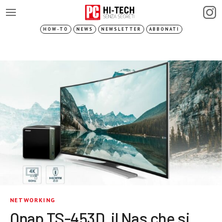
HOW-TO
NEWS
NEWSLETTER
ABBONATI
NETWORKING
Qnap TS-453D, il Nas che si