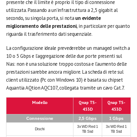
presente che il limite è proprio il tipo di connessione
utilizzata. Passando a un’infrastruttura a 2,5 gigabit al
secondo, su singola porta, si nota
un evidente
miglioramento delle prestazioni
, in particolare per quanto
riguarda il trasferimento dati sequenziale.
La configurazione ideale prevederebbe un managed switch a
10 o 5 Gbps e l’aggregazione delle due porte presenti sul
Nas: non è una soluzione troppo costosa e l’aumento delle
prestazioni sarebbe ancora migliore. La scheda di rete sul
client utilizzato (Pc con Windows 10) è basata su chipset
Aquantia AQtion AQC107, collegata tramite un cavo Cat.7.
Modello
Qnap TS-
Qnap TS-
453D
453D
Connessione
2,5 Gbps
1 Gbps
3x WD Red 1
3x WD Red 1
Dischi
TB Ssd
TB Ssd