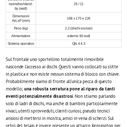
operativo/stand-
26 / 11
by (watt)
Dimensioni
168 x 170 x 226
AxLxP (mm)
Peso (kg)
2,2 (dischi esclusi)
Alimentatore
esterno 90 watt
Sistema operativo
Qts 4.4.3
Sul frontale uno sportellino totalmente rimovibile
nasconde l’accesso ai dischi. Questi vanno collocati su slitte
in plastica e non esiste nessun sistema di blocco con chiave.
Probabilmente siamo di fronte all’unica pecca di questo
modello;
una robusta serratura pone al riparo da tanti
eventi potenzialmente disastrosi
. Non stiamo parlando
solo di ladri di dischi, ma anche di bambini particolarmente
vivaci, utenti sprovveduti, clienti curiosi, pseudo tecnici
ansiosi di mettersi in mostra, amici in vena di scherzi. Sul
retro del telaio è invece presente un attacco Kensington per