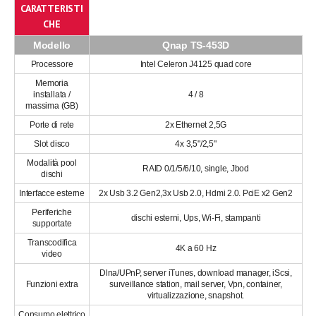
CARATTERISTI
CHE
Modello
Qnap TS-453D
Processore
Intel Celeron J4125 quad core
Memoria
installata /
4 / 8
massima (GB)
Porte di rete
2x Ethernet 2,5G
Slot disco
4x 3,5"/2,5"
Modalità pool
RAID 0/1/5/6/10, single, Jbod
dischi
Interfacce esterne
2x Usb 3.2 Gen2,3x Usb 2.0, Hdmi 2.0. PciE x2 Gen2
Periferiche
dischi esterni, Ups, Wi-Fi, stampanti
supportate
Transcodifica
4K a 60 Hz
video
Dlna/UPnP, server iTunes, download manager, iScsi,
Funzioni extra
surveillance station, mail server, Vpn, container,
virtualizzazione, snapshot.
Consumo elettrico