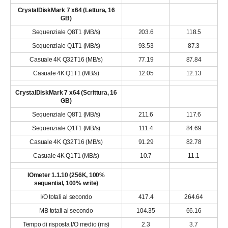
CrystalDiskMark 7 x64 (Lettura, 16
GB)
Sequenziale Q8T1 (MB/s)
203.6
118.5
Sequenziale Q1T1 (MB/s)
93.53
87.3
Casuale 4K Q32T16 (MB/s)
77.19
87.84
Casuale 4K Q1T1 (MB/s)
12.05
12.13
CrystalDiskMark 7 x64 (Scrittura, 16
GB)
Sequenziale Q8T1 (MB/s)
211.6
117.6
Sequenziale Q1T1 (MB/s)
111.4
84.69
Casuale 4K Q32T16 (MB/s)
91.29
82.78
Casuale 4K Q1T1 (MB/s)
10.7
11.1
IOmeter 1.1.10 (256K, 100%
sequential, 100% write)
I/O totali al secondo
417.4
264.64
MB totali al secondo
104.35
66.16
Tempo di risposta I/O medio (ms)
2.3
3.7