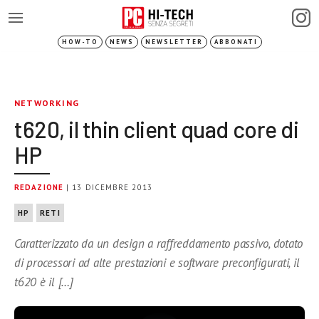
HOW-TO
NEWS
NEWSLETTER
ABBONATI
NETWORKING
t620, il thin client quad core di
HP
REDAZIONE
| 13 DICEMBRE 2013
HP
RETI
Caratterizzato da un design a raffreddamento passivo, dotato
di processori ad alte prestazioni e software preconfigurati, il
t620 è il […]