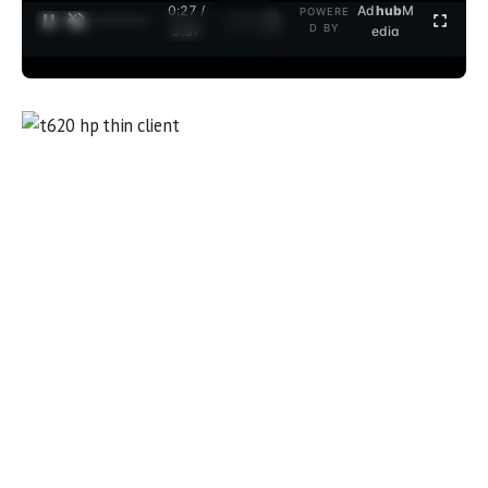
0:27 /
Ad
hub
M
POWERE
1
/
2
D BY
3:37
edia