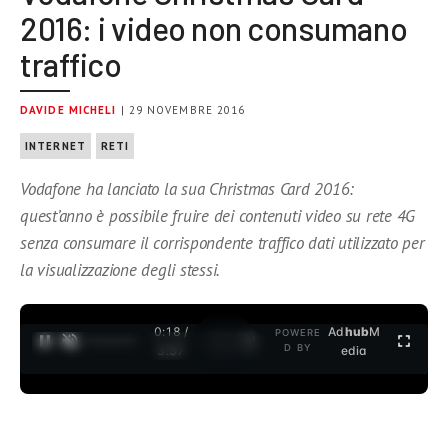
2016: i video non consumano
traffico
DAVIDE MICHELI
| 29 NOVEMBRE 2016
INTERNET
RETI
Vodafone ha lanciato la sua Christmas Card 2016:
quest’anno è possibile fruire dei contenuti video su rete 4G
senza consumare il corrispondente traffico dati utilizzato per
la visualizzazione degli stessi.
0:19 /
Ad
hub
M
POWERE
1
/
2
D BY
3:37
edia