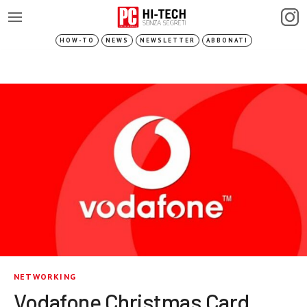
HOW-TO
NEWS
NEWSLETTER
ABBONATI
NETWORKING
Vodafone Christmas Card