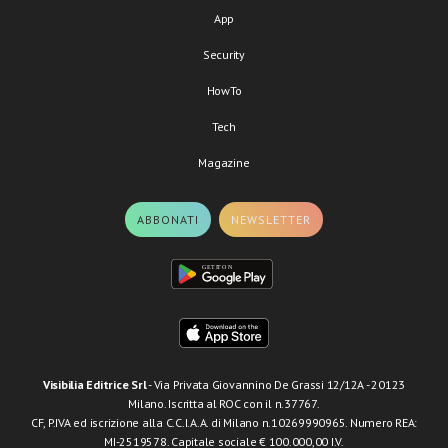
App
Security
HowTo
Tech
Magazine
ABBONATI
NEWSLETTER
Visibilia Editrice Srl
- Via Privata Giovannino De Grassi 12/12A - 20123
Milano. Iscritta al ROC con il n.37767.
CF, P.IVA ed iscrizione alla C.C.I.A.A. di Milano n.10269990965. Numero REA:
MI-2519578. Capitale sociale € 100.000,00 I.V.