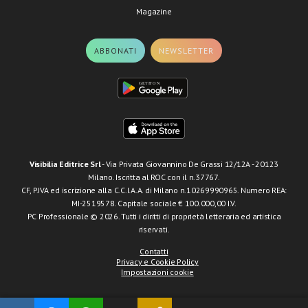
Magazine
ABBONATI
NEWSLETTER
Visibilia Editrice Srl
- Via Privata Giovannino De Grassi 12/12A - 20123
Milano. Iscritta al ROC con il n.37767.
CF, P.IVA ed iscrizione alla C.C.I.A.A. di Milano n.10269990965. Numero REA:
MI-2519578. Capitale sociale € 100.000,00 I.V.
PC Professionale © 2026. Tutti i diritti di proprietà letteraria ed artistica
riservati.
Contatti
Privacy e Cookie Policy
Impostazioni cookie