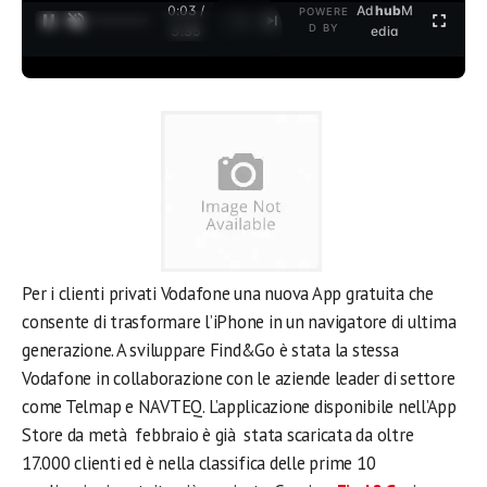
0:03 /
Ad
hub
M
POWERE
1
/
2
D BY
3:35
edia
Per i clienti privati Vodafone una nuova App gratuita che
consente di trasformare l’iPhone in un navigatore di ultima
generazione.
A sviluppare Find&Go è stata la stessa
Vodafone in collaborazione con le aziende leader di settore
come Telmap e NAVTEQ. L’applicazione disponibile nell’App
Store da metà febbraio è già stata scaricata da oltre
17.000 clienti ed è nella classifica delle prime 10