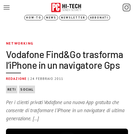
HOW-TO
NEWS
NEWSLETTER
ABBONATI
NETWORKING
Vodafone Find&Go trasforma
l’iPhone in un navigatore Gps
REDAZIONE
| 24 FEBBRAIO 2011
RETI
SOCIAL
Per i clienti privati Vodafone una nuova App gratuita che
consente di trasformare l’iPhone in un navigatore di ultima
generazione. […]