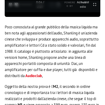
0:04 /
Ad
hub
M
POWERE
1
/
2
D BY
3:37
edia
Poco conosciuta al grande pubblico della musica liquida ma
ben nota agli appassionati dell’audio, Shanling è un’azienda
cinese che sviluppa e produce apparecchi audio, soprattutto
amplificatori e lettori Cd a stato solido e valvolari, fin dal
1988. Il catalogo è piuttosto articolato: in aggiunta alle
versioni home, Shanling propone anche una linea di
apparecchi portatili composta di un’unità Dac, un
amplificatore per cuffia e due player, tutti già disponibili e
distribuiti da
Audioclub
,
Oggetto della nostra prova è l’
M2
, il secondo in ordine
cronologico e di importanza tra i lettori di musica liquida
realizzati e prodotti dall’azienda cinese, che segue il top di
gamma
M3
e viene proposto a 399 euro, ovvero 130 euro in