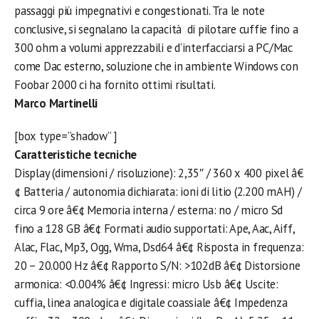
passaggi più impegnativi e congestionati. Tra le note
conclusive, si segnalano la capacità di pilotare cuffie fino a
300 ohm a volumi apprezzabili e d’interfacciarsi a PC/Mac
come Dac esterno, soluzione che in ambiente Windows con
Foobar 2000 ci ha fornito ottimi risultati.
Marco Martinelli
[box type=”shadow” ]
Caratteristiche tecniche
Display (dimensioni / risoluzione): 2,35″ / 360 x 400 pixel â€
¢ Batteria / autonomia dichiarata: ioni di litio (2.200 mAH) /
circa 9 ore â€¢ Memoria interna / esterna: no / micro Sd
fino a 128 GB â€¢ Formati audio supportati: Ape, Aac, Aiff,
Alac, Flac, Mp3, Ogg, Wma, Dsd64 â€¢ Risposta in frequenza:
20 – 20.000 Hz â€¢ Rapporto S/N: >102dB â€¢ Distorsione
armonica: <0.004% â€¢ Ingressi: micro Usb â€¢ Uscite:
cuffia, linea analogica e digitale coassiale â€¢ Impedenza