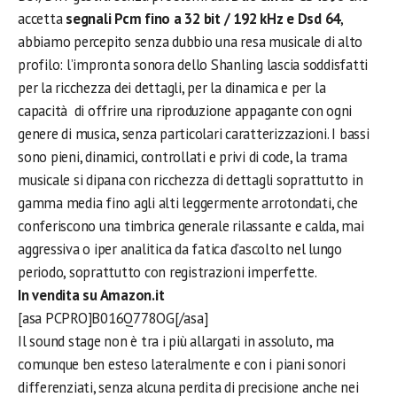
accetta
segnali Pcm fino a 32 bit / 192 kHz e Dsd 64
,
abbiamo percepito senza dubbio una resa musicale di alto
profilo: l’impronta sonora dello Shanling lascia soddisfatti
per la ricchezza dei dettagli, per la dinamica e per la
capacità di offrire una riproduzione appagante con ogni
genere di musica, senza particolari caratterizzazioni. I bassi
sono pieni, dinamici, controllati e privi di code, la trama
musicale si dipana con ricchezza di dettagli soprattutto in
gamma media fino agli alti leggermente arrotondati, che
conferiscono una timbrica generale rilassante e calda, mai
aggressiva o iper analitica da fatica d’ascolto nel lungo
periodo, soprattutto con registrazioni imperfette.
In vendita su Amazon.it
[asa PCPRO]B016Q778OG[/asa]
Il sound stage non è tra i più allargati in assoluto, ma
comunque ben esteso lateralmente e con i piani sonori
differenziati, senza alcuna perdita di precisione anche nei