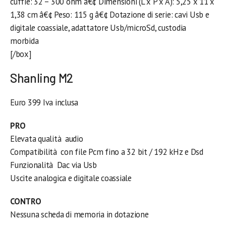
cuffie: 32 – 300 ohm â€¢ Dimensioni (L x P x A): 5,25 x 11 x
1,38 cm â€¢ Peso: 115 g â€¢ Dotazione di serie: cavi Usb e
digitale coassiale, adattatore Usb/microSd, custodia
morbida
[/box]
Shanling M2
Euro 399 Iva inclusa
PRO
Elevata qualità audio
Compatibilità con file Pcm fino a 32 bit / 192 kHz e Dsd
Funzionalità Dac via Usb
Uscite analogica e digitale coassiale
CONTRO
Nessuna scheda di memoria in dotazione