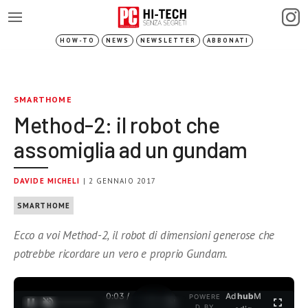
HOW-TO
NEWS
NEWSLETTER
ABBONATI
SMARTHOME
Method-2: il robot che
assomiglia ad un gundam
DAVIDE MICHELI
| 2 GENNAIO 2017
SMARTHOME
Ecco a voi Method-2, il robot di dimensioni generose che
potrebbe ricordare un vero e proprio Gundam.
0:03 /
Ad
hub
M
POWERE
1
/
2
D BY