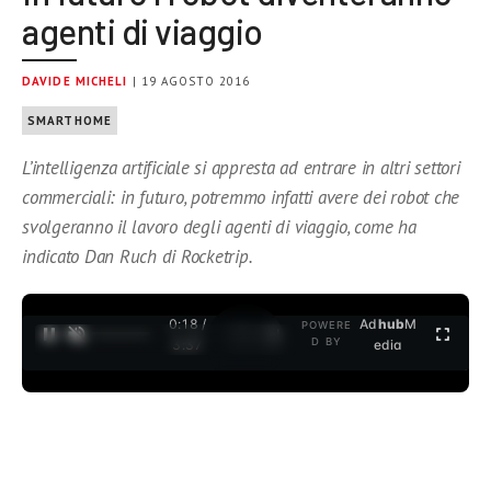
agenti di viaggio
DAVIDE MICHELI
| 19 AGOSTO 2016
SMARTHOME
L’intelligenza artificiale si appresta ad entrare in altri settori
commerciali: in futuro, potremmo infatti avere dei robot che
svolgeranno il lavoro degli agenti di viaggio, come ha
indicato Dan Ruch di Rocketrip.
0:19 /
Ad
hub
M
POWERE
1
/
2
D BY
3:37
edia