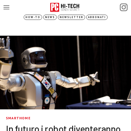
HOW-TO
NEWS
NEWSLETTER
ABBONATI
SMARTHOME
In futuro i robot diventeranno