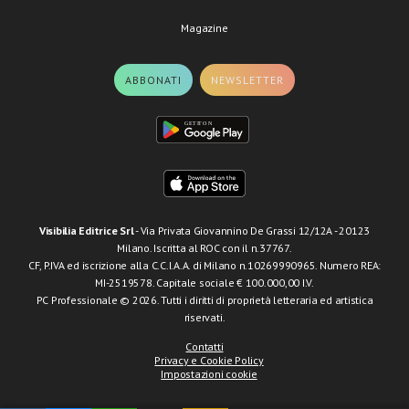
Magazine
ABBONATI
NEWSLETTER
Visibilia Editrice Srl
- Via Privata Giovannino De Grassi 12/12A - 20123
Milano. Iscritta al ROC con il n.37767.
CF, P.IVA ed iscrizione alla C.C.I.A.A. di Milano n.10269990965. Numero REA:
MI-2519578. Capitale sociale € 100.000,00 I.V.
PC Professionale © 2026. Tutti i diritti di proprietà letteraria ed artistica
riservati.
Contatti
Privacy e Cookie Policy
Impostazioni cookie