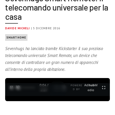
telecomando universale per la
casa
DAVIDE MICHELI
| 5 DICEMBRE 2016
SMARTHOME
Sevenhugs ha lanciato tramite Kickstarter il suo prezioso
telecomando universale Smart Remote, un device che
consente di controllare un gran numero di apparecchi
all’interno della propria abitazione.
0:04 /
Ad
hub
M
POWERE
1
/
2
D BY
3:37
edia