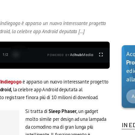
 Indiegogo è apparso un nuovo interessante progetto
droid, la celebre app Android deputata […]
Ac
1
/
2
Ad
hub
Media
POWERED BY
Pro
edi
alla
g
Indiegogo
è apparso un nuovo interessante progetto
droid,
la celebre app Android deputata al
A
 registrare finora più di 10 milioni di download.
Si tratta di
Sleep Phaser,
un gadget
molto simile per design ad una lampada
IN E
da comodino ma di gran lunga più
intelligente. Il funzionamento è