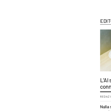
EDIT
L’AI
conn
REDAZI
Nulla 