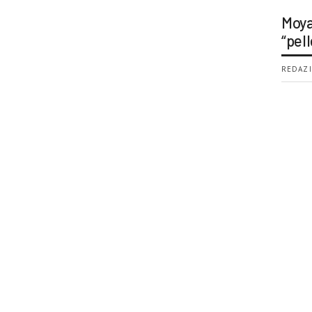
Moya
“pell
REDAZI