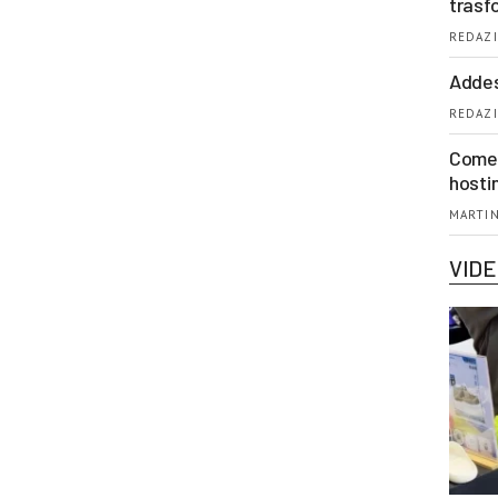
trasf
REDAZI
Addes
REDAZI
Come 
hosti
MARTIN
VID