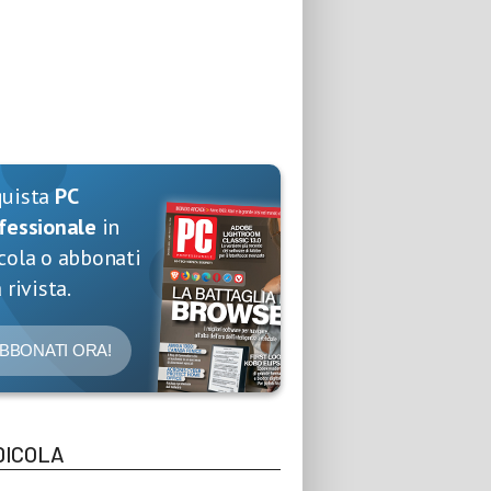
quista
PC
fessionale
in
cola o abbonati
 rivista.
BBONATI ORA!
DICOLA