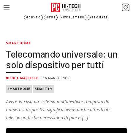
HOW-TO
NEWS
NEWSLETTER
ABBONATI
SMARTHOME
Telecomando universale: un
solo dispositivo per tutti
NICOLA MARTELLO
| 16 MARZO 2016
SMARTHOME
SMARTTV
Avere in casa un sistema multimediale composto da
numerosi dispositivi significa avere anche altrettanti
telecomandi che necessitano di pile e […]