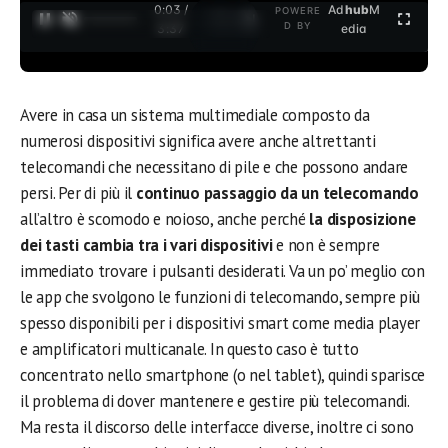
0:04 /
Ad
hub
M
POWERE
1
/
2
D BY
3:37
edia
Avere in casa un sistema multimediale composto da
numerosi dispositivi significa avere anche altrettanti
telecomandi che necessitano di pile e che possono andare
persi. Per di più il
continuo passaggio da un telecomando
all’altro è scomodo e noioso, anche perché
la disposizione
dei tasti cambia tra i vari dispositivi
e non è sempre
immediato trovare i pulsanti desiderati. Va un po’ meglio con
le app che svolgono le funzioni di telecomando, sempre più
spesso disponibili per i dispositivi smart come media player
e amplificatori multicanale. In questo caso è tutto
concentrato nello smartphone (o nel tablet), quindi sparisce
il problema di dover mantenere e gestire più telecomandi.
Ma resta il discorso delle interfacce diverse, inoltre ci sono