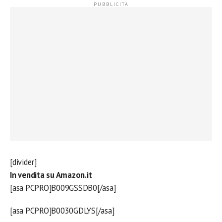
[divider]
In vendita su Amazon.it
[asa PCPRO]B009GSSDB0[/asa]
[asa PCPRO]B0030GDLYS[/asa]