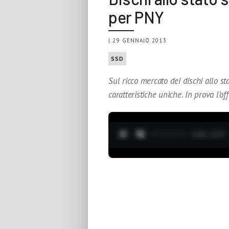
per PNY
| 29 GENNAIO 2013
SSD
Sul ricco mercato dei dischi allo s
caratteristiche uniche. In prova l’o
0:37 / 3:37