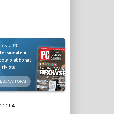
quista
PC
fessionale
in
cola o abbonati
 rivista.
BBONATI ORA!
DICOLA