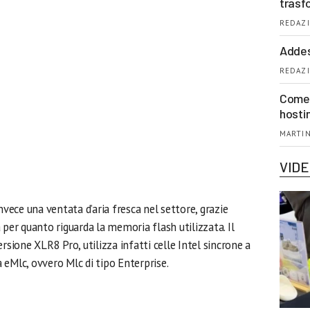
trasf
REDAZI
Addes
REDAZI
Come 
hosti
MARTIN
VID
nvece una ventata d’aria fresca nel settore, grazie
 per quanto riguarda la memoria flash utilizzata. Il
rsione XLR8 Pro, utilizza infatti celle Intel sincrone a
 eMlc, ovvero Mlc di tipo Enterprise.