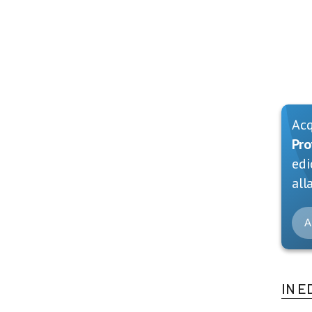
Ac
Pro
edi
alla
A
IN E