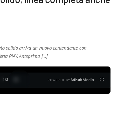
tato solido arriva un nuovo contendente con
fferta PNY. Anteprima […]
1
/
2
Ad
hub
Media
POWERED BY