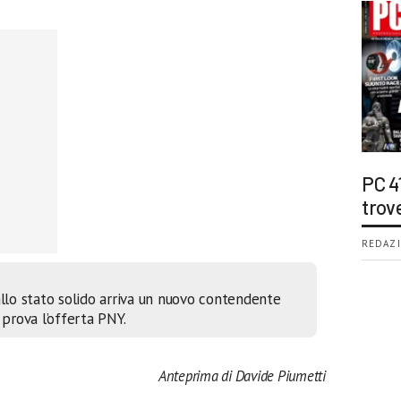
PC 4
trov
REDAZI
allo stato solido arriva un nuovo contendente
 prova l’offerta PNY.
Anteprima di Davide Piumetti