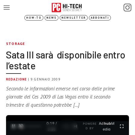
HOW-TO
NEWS
NEWSLETTER
ABBONATI
STORAGE
Sata III sarà disponibile entro
l’estate
REDAZIONE
| 9 GENNAIO 2009
Secondo le informazioni emerse nel corso delle prime
giornate del Ces 2009 di Las Vegas entro il secondo
trimestre di quest’anno potrebbe […]
0:19 /
Ad
hub
M
POWERE
1
/
2
D BY
3:35
edia