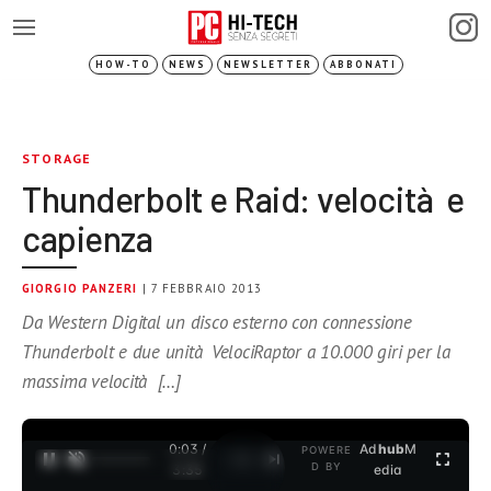
HOW-TO
NEWS
NEWSLETTER
ABBONATI
STORAGE
Thunderbolt e Raid: velocità e
capienza
GIORGIO PANZERI
| 7 FEBBRAIO 2013
Da Western Digital un disco esterno con connessione
Thunderbolt e due unità VelociRaptor a 10.000 giri per la
massima velocità […]
0:04 /
Ad
hub
M
POWERE
1
/
2
D BY
3:35
edia