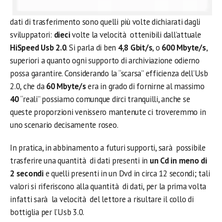
dati di trasferimento sono quelli più volte dichiarati dagli
sviluppatori:
dieci
volte la velocità ottenibili dall’attuale
HiSpeed Usb 2.0
. Si parla di ben
4,8 Gbit/s
, o
600 Mbyte/s
,
superiori a quanto ogni supporto di archiviazione odierno
possa garantire. Considerando la “scarsa” efficienza dell’Usb
2.0, che da
60 Mbyte/s
era in grado di fornirne al massimo
40
“reali” possiamo comunque dirci tranquilli, anche se
queste proporzioni venissero mantenute ci troveremmo in
uno scenario decisamente roseo.
In pratica, in abbinamento a futuri supporti, sarà possibile
trasferire una quantità di dati presenti in
un Cd in meno di
2 secondi
e quelli presenti in un Dvd in circa 12 secondi; tali
valori si riferiscono alla quantità di dati, per la prima volta
infatti sarà la velocità del lettore a risultare il collo di
bottiglia per l’Usb 3.0.