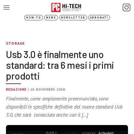
HOW-TO
NEWS
NEWSLETTER
ABBONATI
STORAGE
Usb 3.0 è finalmente uno
standard: tra 6 mesi i primi
prodotti
REDAZIONE
| 18 NOVEMBRE 2008
Finalmente, come ampiamente preannunciato, sono
disponibili le specifiche definitive del nuovo standard Usb
3.0, che sarà conosciuto anche con il […]
0:03 /
Ad
hub
M
POWERE