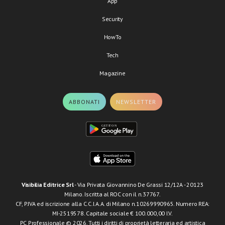
App
Security
HowTo
Tech
Magazine
ABBONATI
NEWSLETTER
Visibilia Editrice Srl
- Via Privata Giovannino De Grassi 12/12A - 20123
Milano. Iscritta al ROC con il n.37767.
CF, P.IVA ed iscrizione alla C.C.I.A.A. di Milano n.10269990965. Numero REA:
MI-2519578. Capitale sociale € 100.000,00 I.V.
PC Professionale © 2026. Tutti i diritti di proprietà letteraria ed artistica