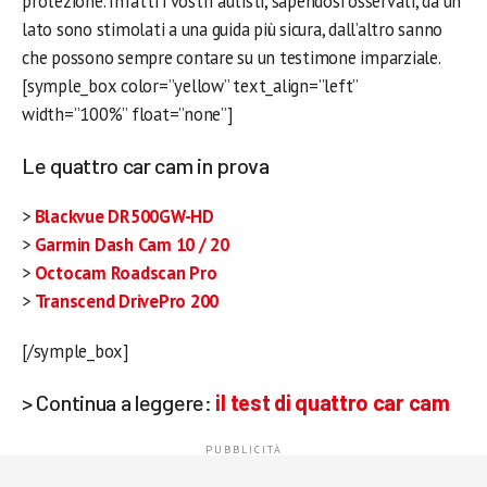
protezione. Infatti i vostri autisti, sapendosi osservati, da un
lato sono stimolati a una guida più sicura, dall’altro sanno
che possono sempre contare su un testimone imparziale.
[symple_box color=”yellow” text_align=”left”
width=”100%” float=”none”]
Le quattro car cam in prova
>
Blackvue DR500GW-HD
>
Garmin Dash Cam 10 / 20
>
Octocam Roadscan Pro
>
Transcend DrivePro 200
[/symple_box]
> Continua a leggere:
il test di quattro car cam