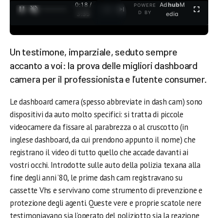
0:19 /
Ad
hub
M
POWERE
1
/
2
D BY
3:35
edia
Un testimone, imparziale, seduto sempre
accanto a voi: la prova delle migliori dashboard
camera per il professionista e l’utente consumer.
Le dashboard camera (spesso abbreviate in dash cam) sono
dispositivi da auto molto specifici: si tratta di piccole
videocamere da fissare al parabrezza o al cruscotto (in
inglese dashboard, da cui prendono appunto il nome) che
registrano il video di tutto quello che accade davanti ai
vostri occhi. Introdotte sulle auto della polizia texana alla
fine degli anni ’80, le prime dash cam registravano su
cassette Vhs e servivano come strumento di prevenzione e
protezione degli agenti. Queste vere e proprie scatole nere
testimoniavano sia l’operato del poliziotto sia la reazione