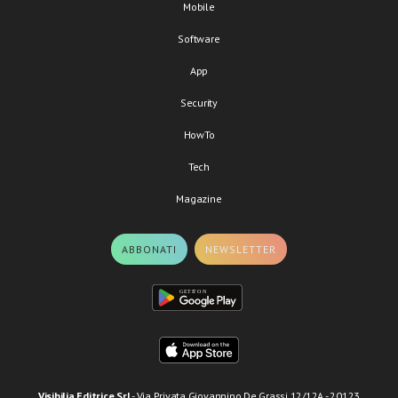
Mobile
Software
App
Security
HowTo
Tech
Magazine
ABBONATI
NEWSLETTER
Visibilia Editrice Srl
- Via Privata Giovannino De Grassi 12/12A - 20123