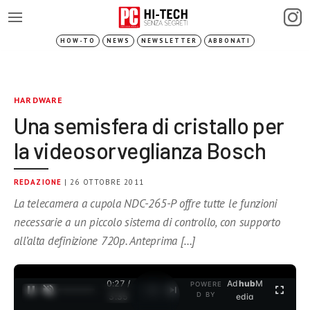
HOW-TO
NEWS
NEWSLETTER
ABBONATI
HARDWARE
Una semisfera di cristallo per
la videosorveglianza Bosch
REDAZIONE
| 26 OTTOBRE 2011
La telecamera a cupola NDC-265-P offre tutte le funzioni
necessarie a un piccolo sistema di controllo, con supporto
all’alta definizione 720p. Anteprima […]
0:28 /
Ad
hub
M
POWERE
1
/
2
D BY
3:35
edia